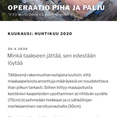
Siirry
OPERAATIO PIHA JA PALJU
sisältöön
"If It's Worth Doing It's Worth Overdoing"
KUUKAUSI:
HUHTIKUU 2020
JULKAISTU
26.4.2020
Minkä taakseen jättää, sen edestään
löytää
Tälläisenä rakennusharrastajana luulisin, että
maakaapeleista annettuja määräyksiä on noudatettava
ihan pilkun tarkasti. Siihen liittyy maaupotusta
kestävien kaapeleiden upottaminen a) riittävän syvälle
(70cm) b) pehmeään hiekkaan ja c) sähkölinjan
merkkaaminen varoitusnauhalla (30cm).