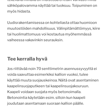
sähköpalovamma näyttää tai tuoksuu. Toipuminen on
myös hidasta.
Uudisrakentamisessa on kohteliasta ottaa huomioon
muutostöiden mahdollisuus. Välinpitämättömyys, kiire
tai huolimattomuus voi kostautua myöhemmässä
vaiheessa vakavinkin seurauksin.
Tee kerralla hyvä
Jos riittävää noin 70 senttimetrin asennussyvyyttä ei
voida saavuttaa esimerkiksi kallion vuoksi, tulee
käyttää muuta suojauskeinoa. Näitä ovat asentaminen
kaapelinsuojaputkeen tai kaapelinsuojakouruun.
Kaapeli voidaan suojata myös betonoimalla.
Betonointia käytetään esim. silloin kun kaapeli
joudutaan asentamaan suoraan kallion päälle.