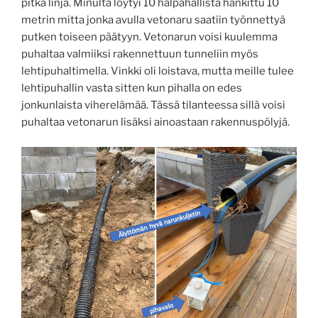
pitkä linja. Minulta löytyi 10 halpahallista hankittu 10
metrin mitta jonka avulla vetonaru saatiin työnnettyä
putken toiseen päätyyn. Vetonarun voisi kuulemma
puhaltaa valmiiksi rakennettuun tunneliin myös
lehtipuhaltimella. Vinkki oli loistava, mutta meille tulee
lehtipuhallin vasta sitten kun pihalla on edes
jonkunlaista viherelämää. Tässä tilanteessa sillä voisi
puhaltaa vetonarun lisäksi ainoastaan rakennuspölyjä.