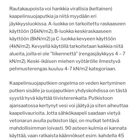
Rautakaupoista voi hankkia virallisia (keltainen)
kaapelinsuojaputkia ja niitä myydään eri
jäykkyysluokissa. A-luokka on tarkoitettu raskaaseen
käyttöön (16kN/m2), B-luokka keskiraskaaseen
käyttöön (8kN/m2) ja C-luokka kevyeen käyttöön
(4kN/m2). Kevyellä käytöllä tarkoitetaan kaikkia niitä
alueita, joilla ei ole ”liikennettä” (rengasjäykkyys 4 – 7
kN/m2). Keski-ikäisen miehen vyötärölle ilmestyvä
pehmusterengas kuuluu 4-7 kN/m2 kategoriaan.
Kaapelinsuojaputkien ongelma on veden kertyminen
putken sisälle ja suojaputkien yhdyskohdissa on tästä
syystä hyvä käyttää tiivisterenkaita. Putkistoon
ajansaatossa kertynyt vesi voi jäätyä ja siten aiheuttaa
kaapelivaurioita. Jotta sähkökaapeli saadaan vietyä
vetonarun avulla putkiston läpi, on mutkat tehtävä
mahdollisimman loivasti. 90 asteen kulmia ei kannata
käyttää, vaan ratkaista käännökset esim. kahdella 45