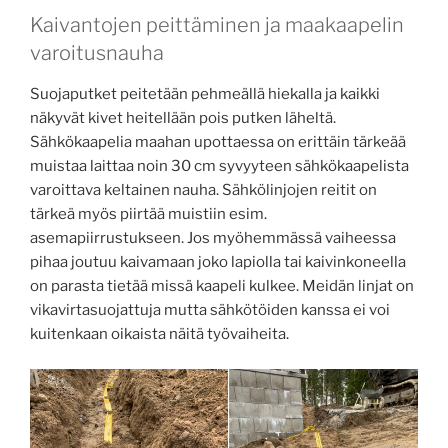
Kaivantojen peittäminen ja maakaapelin
varoitusnauha
Suojaputket peitetään pehmeällä hiekalla ja kaikki
näkyvät kivet heitellään pois putken läheltä.
Sähkökaapelia maahan upottaessa on erittäin tärkeää
muistaa laittaa noin 30 cm syvyyteen sähkökaapelista
varoittava keltainen nauha. Sähkölinjojen reitit on
tärkeä myös piirtää muistiin esim.
asemapiirrustukseen. Jos myöhemmässä vaiheessa
pihaa joutuu kaivamaan joko lapiolla tai kaivinkoneella
on parasta tietää missä kaapeli kulkee. Meidän linjat on
vikavirtasuojattuja mutta sähkötöiden kanssa ei voi
kuitenkaan oikaista näitä työvaiheita.