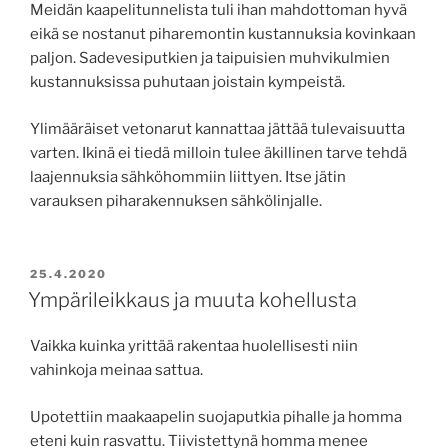
Meidän kaapelitunnelista tuli ihan mahdottoman hyvä
eikä se nostanut piharemontin kustannuksia kovinkaan
paljon. Sadevesiputkien ja taipuisien muhvikulmien
kustannuksissa puhutaan joistain kympeistä.
Ylimääräiset vetonarut kannattaa jättää tulevaisuutta
varten. Ikinä ei tiedä milloin tulee äkillinen tarve tehdä
laajennuksia sähköhommiin liittyen. Itse jätin
varauksen piharakennuksen sähkölinjalle.
JULKAISTU
25.4.2020
Ympärileikkaus ja muuta kohellusta
Vaikka kuinka yrittää rakentaa huolellisesti niin
vahinkoja meinaa sattua.
Upotettiin maakaapelin suojaputkia pihalle ja homma
eteni kuin rasvattu. Tiivistettynä homma menee