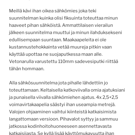
Meillä kävi ihan oikea sähkömies joka teki
suunnitelman kuinka olisi fiksuinta toteuttaa minun
haaveet pihan sähköistä. Ammattilaisen vierailun
jälkeen suunnitelma muuttui ja minun ilahduksekseni
edullisempaan suuntaan. Maakaapeleita ei ole
kustannustehokkainta vetää muureja pitkin vaan
käyttää upottaa ne suojaputkessa maan alle.
Vetonarulla varustettu 110mm sadevesiputki riittää
tähän hommaan.
Alla sähkösuunnitelma jota pihalle lähdettiin jo
toteuttamaan. Keltaisella katkoviivalla omia ajatuksiani
ja punaisella viivalla sähkömiehen ajatus. 4x 2,5+2,5
voimavirtakaapelia säästyi ihan useampia metrejä.
Valojen ohjaaminen vaihtui kiinteistä katkaisimista
langattomaan versioon. Pihavalot syttyy ja sammuu
jatkossa kodinhoitohuoneeseen asennettavasta
katkaisijasta. Se kyllä lisää käyttömukavuutta ihan