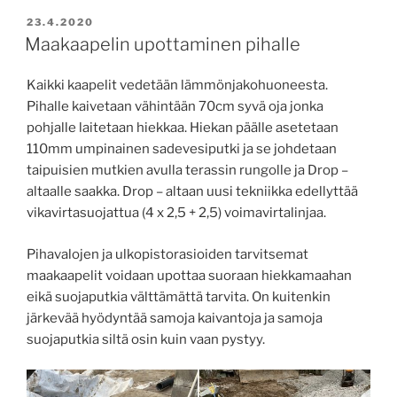
JULKAISTU
23.4.2020
Maakaapelin upottaminen pihalle
Kaikki kaapelit vedetään lämmönjakohuoneesta.
Pihalle kaivetaan vähintään 70cm syvä oja jonka
pohjalle laitetaan hiekkaa. Hiekan päälle asetetaan
110mm umpinainen sadevesiputki ja se johdetaan
taipuisien mutkien avulla terassin rungolle ja Drop –
altaalle saakka. Drop – altaan uusi tekniikka edellyttää
vikavirtasuojattua (4 x 2,5 + 2,5) voimavirtalinjaa.
Pihavalojen ja ulkopistorasioiden tarvitsemat
maakaapelit voidaan upottaa suoraan hiekkamaahan
eikä suojaputkia välttämättä tarvita. On kuitenkin
järkevää hyödyntää samoja kaivantoja ja samoja
suojaputkia siltä osin kuin vaan pystyy.