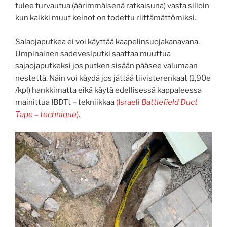
tulee turvautua (äärimmäisenä ratkaisuna) vasta silloin
kun kaikki muut keinot on todettu riittämättömiksi.
Salaojaputkea ei voi käyttää kaapelinsuojakanavana.
Umpinainen sadevesiputki saattaa muuttua
sajaojaputkeksi jos putken sisään pääsee valumaan
nestettä. Näin voi käydä jos jättää tiivisterenkaat (1,90e
/kpl) hankkimatta eikä käytä edellisessä kappaleessa
mainittua IBDTt – tekniikkaa
(Israeli
Battlefield Duct
Tape – technique
)
.