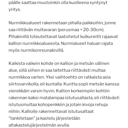
päälle saattaa muutoinkin olla kuolleena syntynyt
yritys.
Nurmikkoalueet rakennetaan pihalla paikkoihin, jonne
saa riittävän multavaran (perusmaa + 20-30cm).
Pihakivillä toteutettavat laatoitetut kulkureitit rajaavat
kallion nurmikkoalueesta. Nurmialueet haluan rajata
myös nurmikonreunakivillä.
Kaikista vaikein kohde on kallion ja metsän välinen
alue, sillä siihen ei saa laitettua riittävästi multaa
nurmikkoa varten. Yksi vaihtoehto on ratkaista asia
siirtovarvikolla, eli kuntalla. Kuntta sopii metsän kanssa
vierekkäin varsin hyvin. Kallion korkeimpiin kohtiin
rakennan kaksi matalampaa istutusallasta, eli riittävästi
istutusmultaa kohopenkkiin ja jotain kivoja rehuja
niihin. Kalliolle rakennettavat istutusaltaat
”tankitetaan” ja kastelu järjestetään
altakastelujärjestelmän avulla.