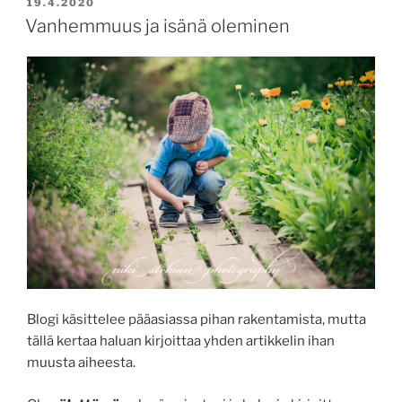
JULKAISTU
19.4.2020
Vanhemmuus ja isänä oleminen
Blogi käsittelee pääasiassa pihan rakentamista, mutta
tällä kertaa haluan kirjoittaa yhden artikkelin ihan
muusta aiheesta.