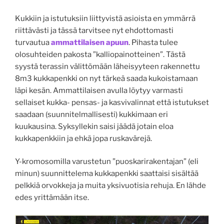
Kukkiin ja istutuksiin liittyvistä asioista en ymmärrä
riittävästi ja tässä tarvitsee nyt ehdottomasti
turvautua
ammattilaisen apuun
. Pihasta tulee
olosuhteiden pakosta ”kalliopainotteinen”. Tästä
syystä terassin välittömään läheisyyteen rakennettu
8m3 kukkapenkki on nyt tärkeä saada kukoistamaan
läpi kesän. Ammattilaisen avulla löytyy varmasti
sellaiset kukka- pensas- ja kasvivalinnat että istutukset
saadaan (suunnitelmallisesti) kukkimaan eri
kuukausina. Syksyllekin saisi jäädä jotain eloa
kukkapenkkiin ja ehkä jopa ruskavärejä.
Y-kromosomilla varustetun ”puoskarirakentajan” (eli
minun) suunnittelema kukkapenkki saattaisi sisältää
pelkkiä orvokkeja ja muita yksivuotisia rehuja. En lähde
edes yrittämään itse.