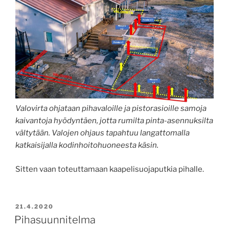
Valovirta ohjataan pihavaloille ja pistorasioille samoja
kaivantoja hyödyntäen, jotta rumilta pinta-asennuksilta
vältytään. Valojen ohjaus tapahtuu langattomalla
katkaisijalla kodinhoitohuoneesta käsin.
Sitten vaan toteuttamaan kaapelisuojaputkia pihalle.
JULKAISTU
21.4.2020
Pihasuunnitelma