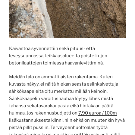
Kaivantoa syvennettiin sekä pituus- että
leveysuunnassa, leikkausalueelta poistettujen
betonilaattojen toimiessa haavanlevittiminä.
Meidän talo on ammattilaisten rakentama. Kuten
kuvasta näkyy, ei näitä hiekan seasta esiinkaivettuja
sähkökaapeleita oltu merkattu millään keinoin.
Sähkökaapelin varoitusnauhaa löytyy lähes mistä
tahansa sekatavarakaupasta eikä hintakaan päätä
huimaa. Jos rakennusbudjetti on
7,90 euroa / 100m
lisäkustannuksesta kiinni, niin ehkä on muutenkin hyvä
pistää pillit pussiin. Terveydenhuoltoalan työtä
tekevänä minulla on muistissa erittäin vahvasti miltä