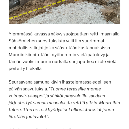
Ylemmässä kuvassa näkyy suojaputken reitti maan alla.
Sähkömiehen suosituksista valittiin suorimmat
mahdolliset linjat jotta säästetään kustannuksissa.
Muuriin kiinnitetään myöhemmin vielä patolevy ja
tämän vuoksi muurin nurkalla suojaputkea ei ole vielä
peitetty hiekalla.
Seuraavana aamuna kävin ihastelemassa edellisen
päivän saavutuksia.
”Tuonne terassille menee
voimavirtakaapeli ja sähköt pihavaloille saadaan
järjestettyä samaa maanalaista reittiä pitkin. Muureihin
tulee sitten ne tosi hyödylliset ulkopistorasiat johon
liitetään jouluvalot”.