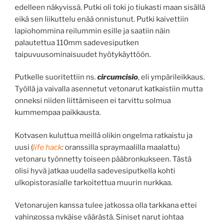
edelleen näkyvissä. Putki oli toki jo tiukasti maan sisällä
eikä sen liikuttelu enää onnistunut. Putki kaivettiin
lapiohommina reilummin esille ja saatiin näin
palautettua 110mm sadevesiputken
taipuvuusominaisuudet hyötykäyttöön.
Putkelle suoritettiin ns.
circumcisio
, eli ympärileikkaus.
Työllä ja vaivalla asennetut vetonarut katkaistiin mutta
onneksi niiden liittämiseen ei tarvittu solmua
kummempaa paikkausta.
Kotvasen kuluttua meillä olikin ongelma ratkaistu ja
uusi (
life hack
:
oranssilla spraymaalilla maalattu)
vetonaru työnnetty toiseen pääbronkukseen. Tästä
olisi hyvä jatkaa uudella sadevesiputkella kohti
ulkopistorasialle tarkoitettua muurin nurkkaa.
Vetonarujen kanssa tulee jatkossa olla tarkkana ettei
vahingossa nykäise väärästä. Siniset narut johtaa