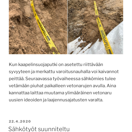
Kun kaapelinsuojaputki on asetettu riittävään
syvyyteen ja merkattu varoitusnauhalla voi kaivannot
peittää. Seuraavassa työvaiheessa sähkömies tulee
vetämään piuhat paikalleen vetonarujen avulla. Aina
kannattaa laittaa muutama ylimääräinen vetonaru
uusien ideoiden ja laajennusajatusten varalta.
JULKAISTU
22.4.2020
Sähkötyöt suunniteltu