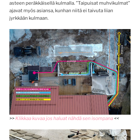
asteen peräkkäisellä kulmalla. ”Taipuisat muhvikulmat”
ajavat myös asiansa, kunhan niitä ei taivuta liian
jyrkkään kulmaan.
>>
Klikkaa kuvaa jos haluat nähdä sen isompana
<<