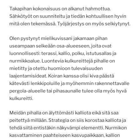
Takapihan kokonaisuus on alkanut hahmottua.
Sähkötyöt on suunniteltu ja tiedän kohtuullisen hyvin
mitä olen tekemässä. Työjärjestys on myös selkiytynyt.
Olen pystynyt mielikuvissani jakamaan pihan
useampaan selkeään osa-alueeseen, joita ovat
luonnollisesti: terassi, kallio, polku, istutusallas ja
nurmikkoalue. Luontevia kulkureittejä pihalle on
mietitty ja otettu huomioon tulevaisuuden
laajentamisideat. Koiran kanssa olisi kiva päästä
kätevästi lenkkipoluille ja myöhemmin rakennettavalle
pergola-alueelle tai pihasaunalle tulee olla myös hyvä
kulkureitti.
Meidän pihalla on älyttömästi kalliota eikä sitä saa
peitettyä millään. Strategia on siis korostaa kalliota ja
tehdä siitä entistäkin näkyvämpi elementti. Nurmikon
kasvattaminen paahteiseen kasvupaikkaan, kallion