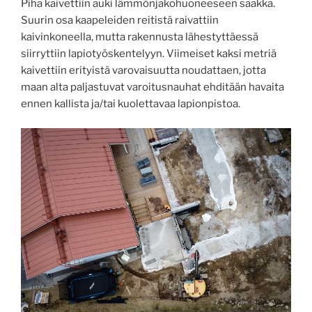
Piha kaivettiin auki lämmönjakohuoneeseen saakka.
Suurin osa kaapeleiden reitistä raivattiin
kaivinkoneella, mutta rakennusta lähestyttäessä
siirryttiin lapiotyöskentelyyn. Viimeiset kaksi metriä
kaivettiin erityistä varovaisuutta noudattaen, jotta
maan alta paljastuvat varoitusnauhat ehditään havaita
ennen kallista ja/tai kuolettavaa lapionpistoa.