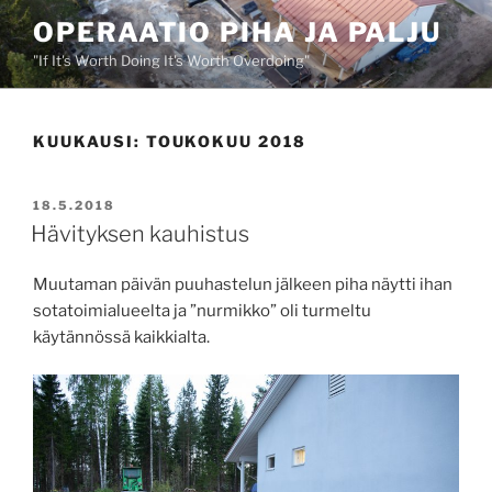
Siirry
OPERAATIO PIHA JA PALJU
sisältöön
"If It's Worth Doing It's Worth Overdoing"
KUUKAUSI:
TOUKOKUU 2018
JULKAISTU
18.5.2018
Hävityksen kauhistus
Muutaman päivän puuhastelun jälkeen piha näytti ihan
sotatoimialueelta ja ”nurmikko” oli turmeltu
käytännössä kaikkialta.