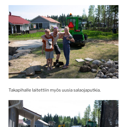
Takapihalle laitettiin myös uusia salaojaputkia.