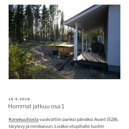
JULKAISTU
16.5.2018
Hommat jatkuu osa 1
Konekuutiosta
vuokrattiin pariksi päiväksi Avant (528),
tärylevy ja minikaivuri. Lisäksi etupihalle tuotiin