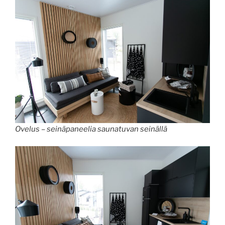
Ovelus – seinäpaneelia saunatuvan seinällä