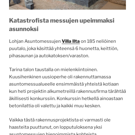
Katastrofista messujen upeimmaksi
asunnoksi
Lohjan Asuntomessujen
Villa Ilta
on 185 neliöinen
puutalo, joka käsittää yhteensä 6 huonetta, keittiön,
pihasaunan ja autokatoksen/varaston.
Tarina talon taustalla on mielenkiintoinen.
Kuusihenkinen uusioperhe oli rakennuttamassa
asuntomessualueelle ensimmäistä yhteistä kotiaan
kun heti projektin alkumetreillä rakennusfirma tärähtää
äkillisesti konkurssiin. Konkurssin hetkellä ainoastaan
betonilattia oli valettu ja kaikki muu kesken.
Vaikka tästä rakennusprojektista ei varmasti ole
haasteita puuttunut, on lopputuloksena yksi
asuntomessujen hienoimmista kohteista.