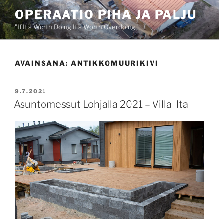
Siirry
OPERAATIO PIHA JA PALJU
sisältöön
"If It's Worth Doing It's Worth Overdoing"
AVAINSANA:
ANTIKKOMUURIKIVI
JULKAISTU
9.7.2021
Asuntomessut Lohjalla 2021 – Villa Ilta