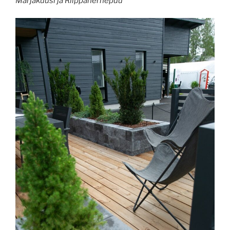
Marjakuusi ja Riippahernepuu