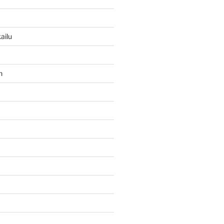
ailu
n