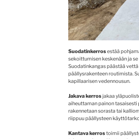
Suodatinkerros
estää pohjama
sekoittumisen keskenään ja se
Suodatinkangas päästää vettä l
päällysrakenteen routimista. 
kapillaarisen vedennousun.
Jakava kerros
jakaa yläpuolist
aiheuttaman painon tasaisesti 
rakennetaan sorasta tai kalli
riippuu päällysteen käyttötark
Kantava kerros
toimii päällyst