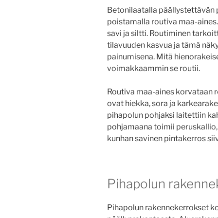
Betonilaatalla päällystettävän
poistamalla routiva maa-aines. 
savi ja siltti. Routiminen tark
tilavuuden kasvua ja tämä nä
painumisena. Mitä hienorakei
voimakkaammin se routii.
Routiva maa-aines korvataan r
ovat hiekka, sora ja karkeara
pihapolun pohjaksi laitettiin ka
pohjamaana toimii peruskallio, 
kunhan savinen pintakerros sii
Pihapolun rakenne
Pihapolun rakennekerrokset ko