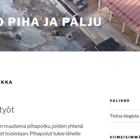
 PIHA JA PALJU
 Overdoing"
EKKA
VALIKKO
työt
Tietoa blogista j
n muutama pihapolku, joiden yhtenä
et toisistaan. Pihapolut tulee lähelle
VIIMEISIMM