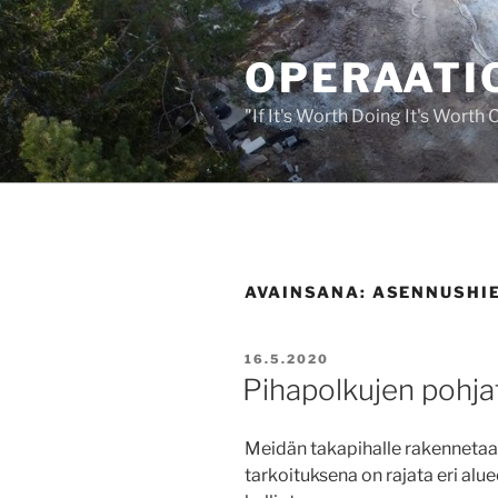
Siirry
sisältöön
OPERAATIO
"If It's Worth Doing It's Worth
AVAINSANA:
ASENNUSHI
JULKAISTU
16.5.2020
Pihapolkujen pohja
Meidän takapihalle rakennetaa
tarkoituksena on rajata eri alue