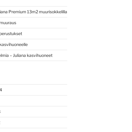
iana Premium 13m2 muurisokkelilla
 muuraus
perustukset
kasvihuoneelle
mia – Juliana kasvihuoneet
4
3
2