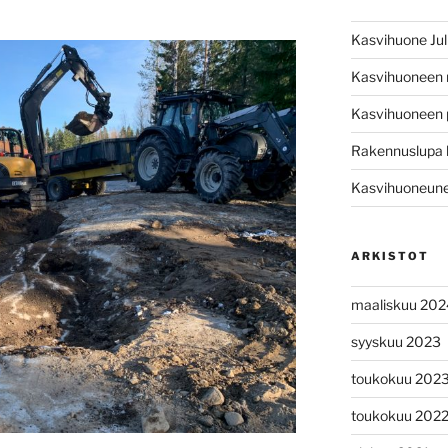
Kasvihuone Jul
Kasvihuoneen
Kasvihuoneen 
Rakennuslupa 
Kasvihuoneunel
ARKISTOT
maaliskuu 202
syyskuu 2023
toukokuu 202
toukokuu 202