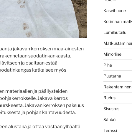
Kasvihuone
Kotimaan matk
Lumilautailu
Matkustamine
an ja jakavan kerroksen maa-ainesten
Mirrorline
 rakennetaan suodatinkankaasta.
ävitseen ja osaltaan estää
Piha
Suodatinkangas katkaisee myös
Puutarha
Rakentaminen
en materiaalien ja päällysteiden
Rudus
pohjakerrokselle. Jakava kerros
omurskeesta. Jakavan kerroksen paksuus
Sisustus
oituksesta ja pohjan kantavuudesta.
Sähkö
een alustana ja ottaa vastaan ylhäältä
Terassi