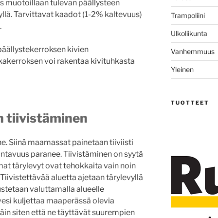
s muotoillaan tulevan päällysteen
yllä. Tarvittavat kaadot (1-2% kaltevuus)
Trampoliini
.
Ulkoliikunta
päällystekerroksen kivien
Vanhemmuus
akerroksen voi rakentaa kivituhkasta
Yleinen
TUOTTEET
 tiivistäminen
e. Siinä maamassat painetaan tiiviisti
antavuus paranee. Tiivistäminen on syytä
mat tärylevyt ovat tehokkaita vain noin
Tiivistettävää aluetta ajetaan tärylevyllä
avustetaan valuttamalla alueelle
vesi kuljettaa maaperässä olevia
in siten että ne täyttävät suurempien