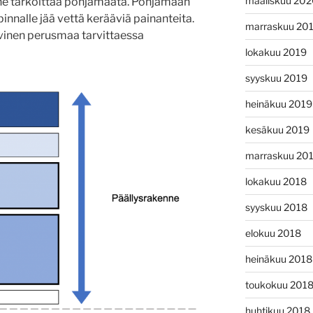
maaliskuu 20
ne tarkoittaa pohjamaata. Pohjamaan
 pinnalle jää vettä kerääviä painanteita.
marraskuu 20
savinen perusmaa tarvittaessa
lokakuu 2019
syyskuu 2019
heinäkuu 2019
kesäkuu 2019
marraskuu 20
lokakuu 2018
syyskuu 2018
elokuu 2018
heinäkuu 2018
toukokuu 201
huhtikuu 2018