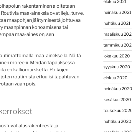
elokuu 2021
 pihapolun rakentaminen aloitetaan
heinäkuu 2021
Routivia maa-aineksia ovat lieju, turve,
oittaa maapohjan jäätymisestä johtuvaa
huhtikuu 2021
kyy maanpinnan kohoamisena tai
maaliskuu 202
sempaa maa-aines on, sen
tammikuu 202
outimattomalla maa-aineksella. Näitä
lokakuu 2020
keinen moreeni. Meidän tapauksessa
syyskuu 2020
hta eri kalliomursketta. Polkujen
joten routimista ei luulisi tapahtuvan
elokuu 2020
votaan vaan pois.
heinäkuu 202
kesäkuu 2020
kerrokset
toukokuu 202
huhtikuu 2020
ostuvat alusrakenteesta ja