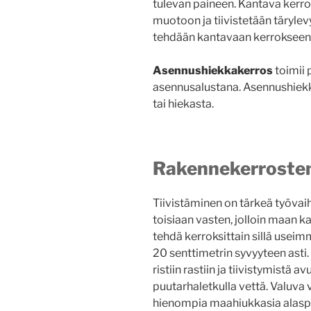
tulevan paineen. Kantava kerro
muotoon ja tiivistetään tärylev
tehdään kantavaan kerrokseen
Asennushiekkakerros
toimii 
asennusalustana. Asennushiekk
tai hiekasta.
Rakennekerrosten
Tiivistäminen on tärkeä työvaih
toisiaan vasten, jolloin maan k
tehdä kerroksittain sillä useim
20 senttimetrin syvyyteen asti. 
ristiin rastiin ja tiivistymistä 
puutarhaletkulla vettä. Valuva 
hienompia maahiukkasia alaspä