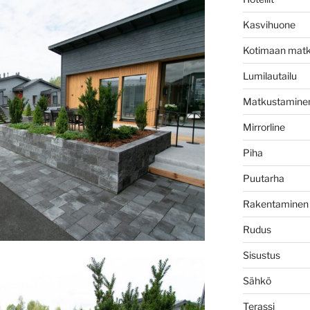
Kasvihuone
Kotimaan matk
Lumilautailu
Matkustamine
Mirrorline
Piha
Puutarha
Rakentaminen
Rudus
Sisustus
Sähkö
Terassi