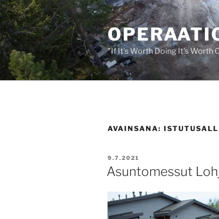
Siirry
sisältöön
OPERAATIO
"If It's Worth Doing It's Worth
AVAINSANA:
ISTUTUSALL
JULKAISTU
9.7.2021
Asuntomessut Lohjal