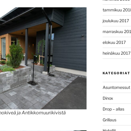
tammikuu 201
joulukuu 2017
marraskuu 20
elokuu 2017
heinäkuu 2017
KATEGORIAT
Asuntomessut
Dinox
Drop – allas
nokiveä ja Antikkomuurikivistä
Grillaus
Hotellit