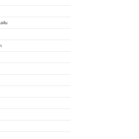
ailu
n