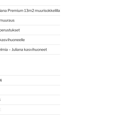
iana Premium 13m2 muurisokkelilla
 muuraus
perustukset
kasvihuoneelle
mia – Juliana kasvihuoneet
4
3
2