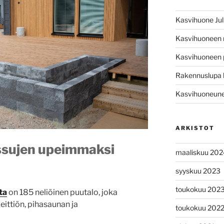
Kasvihuone Jul
Kasvihuoneen
Kasvihuoneen 
Rakennuslupa 
Kasvihuoneunel
ARKISTOT
ssujen upeimmaksi
maaliskuu 202
syyskuu 2023
toukokuu 202
lta
on 185 neliöinen puutalo, joka
eittiön, pihasaunan ja
toukokuu 202