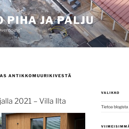
 PIHA JA PALJU
 Overdoing"
AS ANTIKKOMUURIKIVESTÄ
VALIKKO
la 2021 – Villa Ilta
Tietoa blogista j
VIIMEISIMM