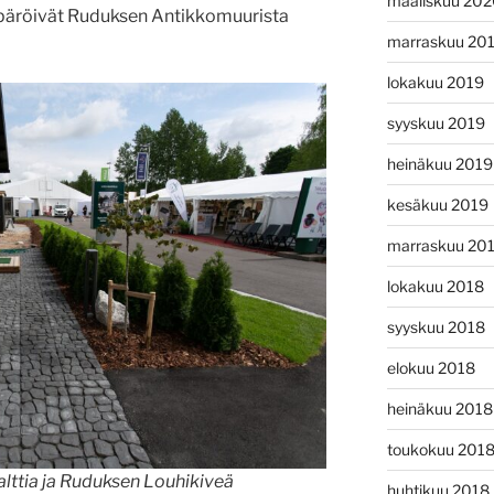
maaliskuu 20
ympäröivät Ruduksen Antikkomuurista
marraskuu 20
lokakuu 2019
syyskuu 2019
heinäkuu 2019
kesäkuu 2019
marraskuu 20
lokakuu 2018
syyskuu 2018
elokuu 2018
heinäkuu 2018
toukokuu 201
lttia ja Ruduksen Louhikiveä
huhtikuu 2018