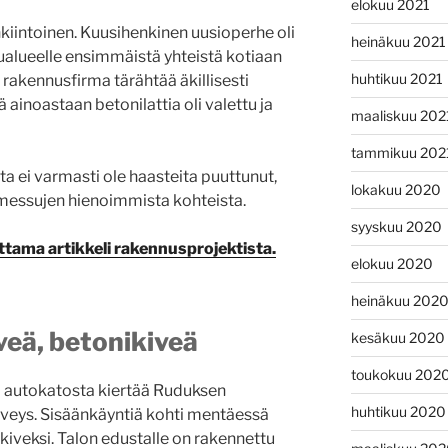
elokuu 2021
nkiintoinen. Kuusihenkinen uusioperhe oli
heinäkuu 2021
lueelle ensimmäistä yhteistä kotiaan
huhtikuu 2021
 rakennusfirma tärähtää äkillisesti
 ainoastaan betonilattia oli valettu ja
maaliskuu 202
tammikuu 202
a ei varmasti ole haasteita puuttunut,
lokakuu 2020
messujen hienoimmista kohteista.
syyskuu 2020
ittama artikkeli rakennusprojektista.
elokuu 2020
heinäkuu 202
veä, betonikiveä
kesäkuu 2020
toukokuu 202
 ja autokatosta kiertää Ruduksen
huhtikuu 2020
iveys. Sisäänkäyntiä kohti mentäessä
okiveksi. Talon edustalle on rakennettu