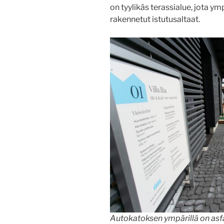
on tyylikäs terassialue, jota 
rakennetut istutusaltaat.
Autokatoksen ympärillä on asfa