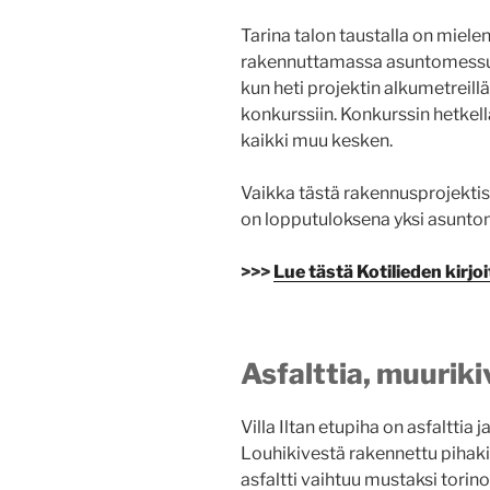
Tarina talon taustalla on miele
rakennuttamassa asuntomessua
kun heti projektin alkumetreillä
konkurssiin. Konkurssin hetkellä
kaikki muu kesken.
Vaikka tästä rakennusprojektist
on lopputuloksena yksi asunto
>>>
Lue tästä Kotilieden kirjo
Asfalttia, muuriki
Villa Iltan etupiha on asfalttia
Louhikivestä rakennettu pihak
asfaltti vaihtuu mustaksi torin