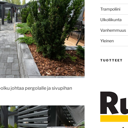
Trampoliini
Ulkoliikunta
Vanhemmuus
Yleinen
TUOTTEET
olku johtaa pergolalle ja sivupihan