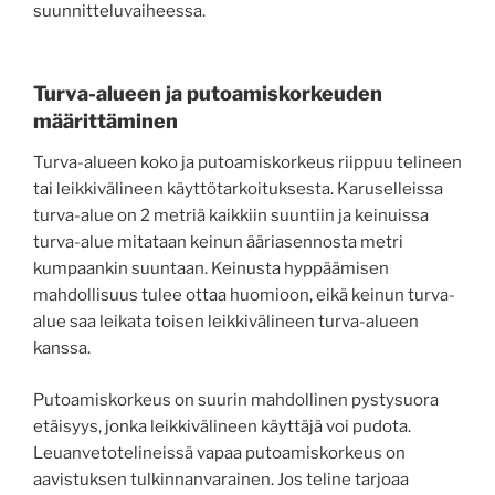
suunnitteluvaiheessa.
Turva-alueen ja putoamiskorkeuden
määrittäminen
Turva-alueen koko ja putoamiskorkeus riippuu telineen
tai leikkivälineen käyttötarkoituksesta. Karuselleissa
turva-alue on 2 metriä kaikkiin suuntiin ja keinuissa
turva-alue mitataan keinun ääriasennosta metri
kumpaankin suuntaan. Keinusta hyppäämisen
mahdollisuus tulee ottaa huomioon, eikä keinun turva-
alue saa leikata toisen leikkivälineen turva-alueen
kanssa.
Putoamiskorkeus on suurin mahdollinen pystysuora
etäisyys, jonka leikkivälineen käyttäjä voi pudota.
Leuanvetotelineissä vapaa putoamiskorkeus on
aavistuksen tulkinnanvarainen. Jos teline tarjoaa