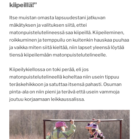
kiipeillä!”
Itse muistan omasta lapsuudestani jatkuvan
mäkätyksen ja valituksen siitä, ettei
matonpuistelutelineessä saa kiipeillä. Kiipeileminen,
roikkuminen ja temppuilu on kuitenkin hauskaa puuhaa
ja vaikka miten siitä kieltää, niin lapset yleensä löytää
tiensä kiipeilemään matonpuistelutelineelle.
Kiipeilykiellossa on toki perää, eli jos
matonpuistelutelineellä koheltaa niin usein tippuu
teräskehikkoon ja satuttaa itsensä pahasti. Osuman
pinta-ala on niin pieni ja terävä että usein vammoja
joutuu korjaamaan leikkaussalissa.