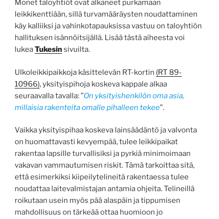
Monet taloyhtiöt ovat alkaneet purkamaan
leikkikenttiään, sillä turvamääräysten noudattaminen
käy kalliiksi ja vahinkotapauksissa vastuu on taloyhtiön
hallituksen isännöitsijällä. Lisää tästä aiheesta voi
lukea
Tukesin
sivuilta.
Ulkoleikkipaikkoja käsittelevän RT-kortin
(RT 89-
10966)
, yksityispihoja koskeva kappale alkaa
seuraavalla tavalla: ”
On yksityishenkilön oma asia,
millaisia rakenteita omalle pihalleen tekee
”.
Vaikka yksityispihaa koskeva lainsäädäntö ja valvonta
on huomattavasti kevyempää, tulee leikkipaikat
rakentaa lapsille turvallisiksi ja pyrkiä minimoimaan
vakavan vammautumisen riskit. Tämä tarkoittaa sitä,
että esimerkiksi kiipeilytelineitä rakentaessa tulee
noudattaa laitevalmistajan antamia ohjeita. Telineillä
roikutaan usein myös pää alaspäin ja tippumisen
mahdollisuus on tärkeää ottaa huomioon jo