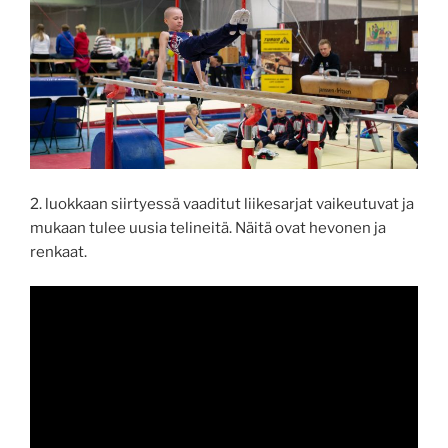
2. luokkaan siirtyessä vaaditut liikesarjat vaikeutuvat ja
mukaan tulee uusia telineitä. Näitä ovat hevonen ja
renkaat.