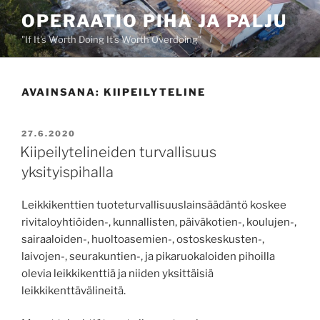
Siirry
OPERAATIO PIHA JA PALJU
sisältöön
"If It's Worth Doing It's Worth Overdoing"
AVAINSANA:
KIIPEILYTELINE
JULKAISTU
27.6.2020
Kiipeilytelineiden turvallisuus
yksityispihalla
Leikkikenttien tuoteturvallisuuslainsäädäntö koskee
rivitaloyhtiöiden-, kunnallisten, päiväkotien-, koulujen-,
sairaaloiden-, huoltoasemien-, ostoskeskusten-,
laivojen-, seurakuntien-, ja pikaruokaloiden pihoilla
olevia leikkikenttiä ja niiden yksittäisiä
leikkikenttävälineitä.