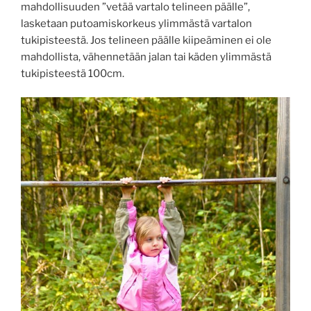
mahdollisuuden ”vetää vartalo telineen päälle”,
lasketaan putoamiskorkeus ylimmästä vartalon
tukipisteestä. Jos telineen päälle kiipeäminen ei ole
mahdollista, vähennetään jalan tai käden ylimmästä
tukipisteestä 100cm.