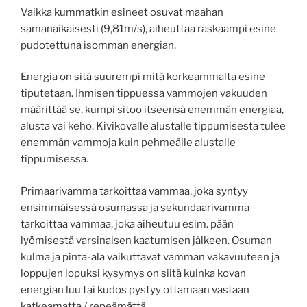
Vaikka kummatkin esineet osuvat maahan
samanaikaisesti (9,81m/s), aiheuttaa raskaampi esine
pudotettuna isomman energian.
Energia on sitä suurempi mitä korkeammalta esine
tiputetaan. Ihmisen tippuessa vammojen vakuuden
määrittää se, kumpi sitoo itseensä enemmän energiaa,
alusta vai keho. Kivikovalle alustalle tippumisesta tulee
enemmän vammoja kuin pehmeälle alustalle
tippumisessa.
Primaarivamma tarkoittaa vammaa, joka syntyy
ensimmäisessä osumassa ja sekundaarivamma
tarkoittaa vammaa, joka aiheutuu esim. pään
lyömisestä varsinaisen kaatumisen jälkeen. Osuman
kulma ja pinta-ala vaikuttavat vamman vakavuuteen ja
loppujen lopuksi kysymys on siitä kuinka kovan
energian luu tai kudos pystyy ottamaan vastaan
katkeamatta / repeämättä.