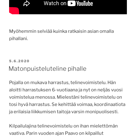
Myöhemmin selviää kuinka ratkaisin asian omalla
pihallani.
JULKAISTU
5.6.2020
Matonpuisteluteline pihalle
Pojalla on mukava harrastus, telinevoimistelu. Hän
aloitti harrastuksen 6-vuotiaana ja nyt on neljäs vuosi
voimistelua menossa. Mielestäni telinevoimistelu on
tosi hyvä harrastus. Se kehittää voimaa, koordinaatiota
ja erilaisia liikkumisen taitoja varsin monipuolisesti.
Kilpailulajina telinevoimistelu on ihan mielettömän
vaativa. Parin vuoden ajan Paavo on kilpaillut