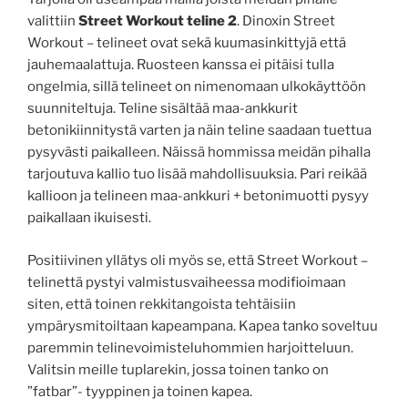
valittiin
Street Workout teline 2
. Dinoxin Street
Workout – telineet ovat sekä kuumasinkittyjä että
jauhemaalattuja. Ruosteen kanssa ei pitäisi tulla
ongelmia, sillä telineet on nimenomaan ulkokäyttöön
suunniteltuja. Teline sisältää maa-ankkurit
betonikiinnitystä varten ja näin teline saadaan tuettua
pysyvästi paikalleen. Näissä hommissa meidän pihalla
tarjoutuva kallio tuo lisää mahdollisuuksia. Pari reikää
kallioon ja telineen maa-ankkuri + betonimuotti pysyy
paikallaan ikuisesti.
Positiivinen yllätys oli myös se, että Street Workout –
telinettä pystyi valmistusvaiheessa modifioimaan
siten, että toinen rekkitangoista tehtäisiin
ympärysmitoiltaan kapeampana. Kapea tanko soveltuu
paremmin telinevoimisteluhommien harjoitteluun.
Valitsin meille tuplarekin, jossa toinen tanko on
”fatbar”- tyyppinen ja toinen kapea.