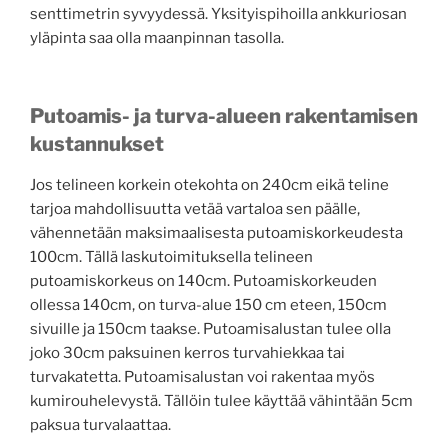
senttimetrin syvyydessä. Yksityispihoilla ankkuriosan
yläpinta saa olla maanpinnan tasolla.
Putoamis- ja turva-alueen rakentamisen
kustannukset
Jos telineen korkein otekohta on 240cm eikä teline
tarjoa mahdollisuutta vetää vartaloa sen päälle,
vähennetään maksimaalisesta putoamiskorkeudesta
100cm. Tällä laskutoimituksella telineen
putoamiskorkeus on 140cm.
Putoamiskorkeuden
ollessa 140cm, on turva-alue 150 cm eteen, 150cm
sivuille ja 150cm taakse. Putoamisalustan tulee olla
joko 30cm paksuinen kerros turvahiekkaa tai
turvakatetta. Putoamisalustan voi rakentaa myös
kumirouhelevystä. Tällöin tulee käyttää vähintään 5cm
paksua turvalaattaa.