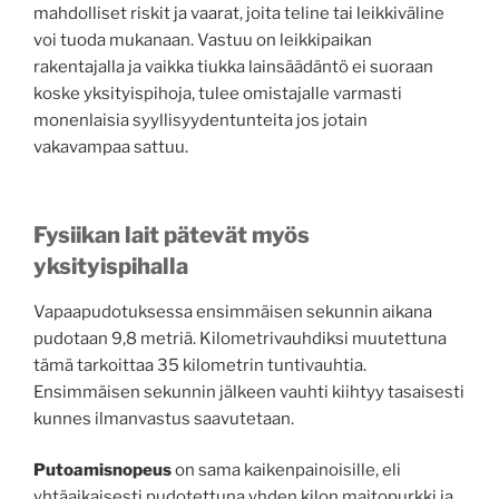
mahdolliset riskit ja vaarat, joita teline tai leikkiväline
voi tuoda mukanaan. Vastuu on leikkipaikan
rakentajalla ja vaikka tiukka lainsäädäntö ei suoraan
koske yksityispihoja, tulee omistajalle varmasti
monenlaisia syyllisyydentunteita jos jotain
vakavampaa sattuu.
Fysiikan lait pätevät myös
yksityispihalla
Vapaapudotuksessa ensimmäisen sekunnin aikana
pudotaan 9,8 metriä. Kilometrivauhdiksi muutettuna
tämä tarkoittaa 35 kilometrin tuntivauhtia.
Ensimmäisen sekunnin jälkeen vauhti kiihtyy tasaisesti
kunnes ilmanvastus saavutetaan.
Putoamisnopeus
on sama kaikenpainoisille, eli
yhtäaikaisesti pudotettuna yhden kilon maitopurkki ja