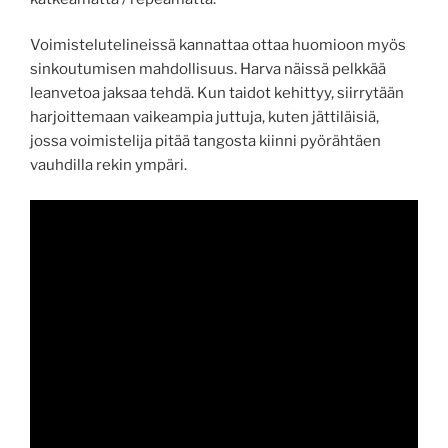
Voimistelutelineissä kannattaa ottaa huomioon myös
sinkoutumisen mahdollisuus. Harva näissä pelkkää
leanvetoa jaksaa tehdä. Kun taidot kehittyy, siirrytään
harjoittemaan vaikeampia juttuja, kuten jättiläisiä,
jossa voimistelija pitää tangosta kiinni pyörähtäen
vauhdilla rekin ympäri.