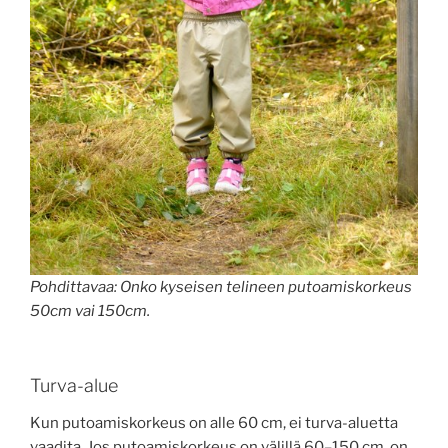
Pohdittavaa: Onko kyseisen telineen putoamiskorkeus
50cm vai 150cm.
Turva-alue
Kun putoamiskorkeus on alle 60 cm, ei turva-aluetta
vaadita. Jos putoamiskorkeus on välillä 60–150 cm, on