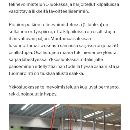
telinevoimistelun 1-luokassa ja harjoitellut kilpailuissa
vaadittavia liikkeitä tavoitteellisemmin.
Pienien poikien telinevoimistelussa (1-luokka) on
sellainen erityispiirre, että kilpailuissa on osallistujia
ihan valtavan paljon. Muutamaa salikisaa
lukuunottamatta useasti samassa sarjassa on jopa 50
osallistujaa. Osallistujien määrä toki pienenee yleistä
sarjaa lähestyessä. Ykkösluokassa mitalisijalle
pääseminen edellyttää ihan todella hyvää osaamista ja
tuomarointi on tiukkaa alusta saakka.
Ykkösluokassa telinevoimisteluun kuuluvat permanto,
rekki, nojapuut ja hyppy.