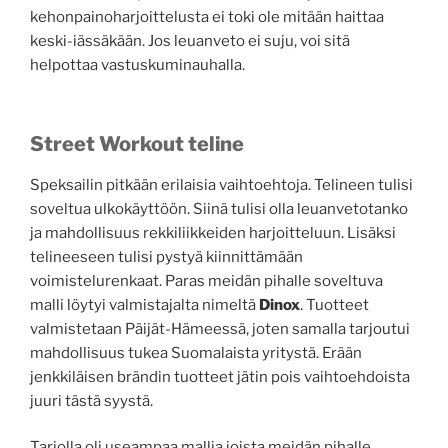
kehonpainoharjoittelusta ei toki ole mitään haittaa
keski-iässäkään. Jos leuanveto ei suju, voi sitä
helpottaa vastuskuminauhalla.
Street Workout teline
Speksailin pitkään erilaisia vaihtoehtoja. Telineen tulisi
soveltua ulkokäyttöön. Siinä tulisi olla leuanvetotanko
ja mahdollisuus rekkiliikkeiden harjoitteluun. Lisäksi
telineeseen tulisi pystyä kiinnittämään
voimistelurenkaat. Paras meidän pihalle soveltuva
malli löytyi valmistajalta nimeltä
Dinox
. Tuotteet
valmistetaan Päijät-Hämeessä, joten samalla tarjoutui
mahdollisuus tukea Suomalaista yritystä. Erään
jenkkiläisen brändin tuotteet jätin pois vaihtoehdoista
juuri tästä syystä.
Tarjolla oli useampaa mallia joista meidän pihalle