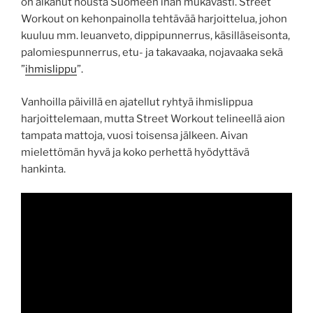
on alkanut nousta Suomeen ihan mukavasti. Street
Workout on kehonpainolla tehtävää harjoittelua, johon
kuuluu mm. leuanveto, dippipunnerrus, käsilläseisonta,
palomiespunnerrus, etu- ja takavaaka, nojavaaka sekä
”
ihmislippu
”.
Vanhoilla päivillä en ajatellut ryhtyä ihmislippua
harjoittelemaan, mutta Street Workout telineellä aion
tampata mattoja, vuosi toisensa jälkeen. Aivan
mielettömän hyvä ja koko perhettä hyödyttävä
hankinta.