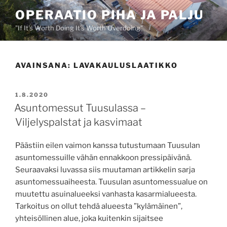
Siirry
OPERAATIO PIHA JA PALJU
sisältöön
"If It's Worth Doing It's Worth Overdoing"
AVAINSANA:
LAVAKAULUSLAATIKKO
JULKAISTU
1.8.2020
Asuntomessut Tuusulassa –
Viljelyspalstat ja kasvimaat
Päästiin eilen vaimon kanssa tutustumaan Tuusulan
asuntomessuille vähän ennakkoon pressipäivänä.
Seuraavaksi luvassa siis muutaman artikkelin sarja
asuntomessuaiheesta. Tuusulan asuntomessualue on
muutettu asuinalueeksi vanhasta kasarmialueesta.
Tarkoitus on ollut tehdä alueesta ”kylämäinen”,
yhteisöllinen alue, joka kuitenkin sijaitsee