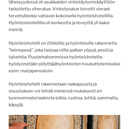
läheisyydessä oli asukkaiden virkistäytymiskäyttöön
tarkoitettu viheralue. Virkistysalue toivotti vieraat
tervetulleeksi valtavan kokoisella hyönteishotellilla.
Hyönteishotellilla oli korkeutta ja leveyttä yli kaksi
metriä.
Hyönteishotelli on ötököille ja hyönteisille rakennettu
”keinopesä”, joka tarjoaa niille paikan yöpyä, pesiä ja
talvehtia. Puutarhahommissa hyönteishotellia
hyödynnetään pölyttäjähyönteisten houkuttelemiseksi
esim. marjapensaisiin.
Hyönteishotelli rakennetaan raakapuusta ja
sisustuksen voi tehdä mielensä mukaisesti eri
luonnonmateriaaleista (olkia, ruohoa, lehtiä, sammalta,
käpyjä).