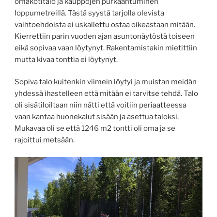
omakotitalo ja kauppojen purkaantuminen
loppumetreillä. Tästä syystä tarjolla olevista
vaihtoehdoista ei uskallettu ostaa oikeastaan mitään.
Kierrettiin parin vuoden ajan asuntonäytöstä toiseen
eikä sopivaa vaan löytynyt. Rakentamistakin mietittiin
mutta kivaa tonttia ei löytynyt.
Sopiva talo kuitenkin viimein löytyi ja muistan meidän
yhdessä ihastelleen että mitään ei tarvitse tehdä. Talo
oli sisätiloiltaan niin nätti että voitiin periaatteessa
vaan kantaa huonekalut sisään ja asettua taloksi.
Mukavaa oli se että 1246 m2 tontti oli oma ja se
rajoittui metsään.