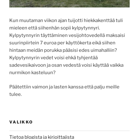
Kun muutaman viikon ajan tuijotti hiekkakenttää tuli
mieleen että siihenhän sopii kylpytynnyri.
Kylpytynnyrin täyttäminen vesijohtovedellä maksaisi
suurinpiirtein 7 euroa per käyttökerta eikä siihen
hintaan meidän porukka pääsisi edes uimahalliin?
Kylpytynnyrin vedet voisi ehkä tyhjentää
sadevesikaivoon ja osan vedestä voisi käyttää vaikka
nurmikon kasteluun?
Päätettiin vaimon ja lasten kanssa että palju meille
tulee.
VALIKKO
Tietoa blogista ja kirjoittajista