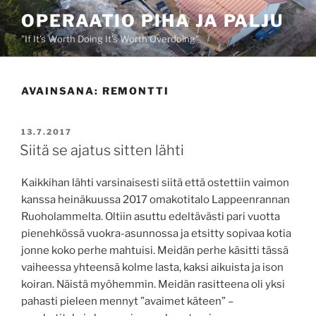
Siirry
OPERAATIO PIHA JA PALJU
sisältöön
"If It's Worth Doing It's Worth Overdoing"
AVAINSANA:
REMONTTI
JULKAISTU
13.7.2017
Siitä se ajatus sitten lähti
Kaikkihan lähti varsinaisesti siitä että ostettiin vaimon
kanssa heinäkuussa 2017 omakotitalo Lappeenrannan
Ruoholammelta. Oltiin asuttu edeltävästi pari vuotta
pienehkössä vuokra-asunnossa ja etsitty sopivaa kotia
jonne koko perhe mahtuisi. Meidän perhe käsitti tässä
vaiheessa yhteensä kolme lasta, kaksi aikuista ja ison
koiran. Näistä myöhemmin. Meidän rasitteena oli yksi
pahasti pieleen mennyt ”avaimet käteen” –