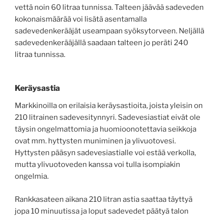
vettä noin 60 litraa tunnissa. Talteen jäävää sadeveden
kokonaismäärää voi lisätä asentamalla
sadevedenkerääjät useampaan syöksytorveen. Neljällä
sadevedenkerääjällä saadaan talteen jo peräti 240
litraa tunnissa.
Keräysastia
Markkinoilla on erilaisia keräysastioita, joista yleisin on
210 litrainen sadevesitynnyri. Sadevesiastiat eivät ole
täysin ongelmattomia ja huomioonotettavia seikkoja
ovat mm. hyttysten muniminen ja ylivuotovesi.
Hyttysten pääsyn sadevesiastialle voi estää verkolla,
mutta ylivuotoveden kanssa voi tulla isompiakin
ongelmia.
Rankkasateen aikana 210 litran astia saattaa täyttyä
jopa 10 minuutissa ja loput sadevedet päätyä talon