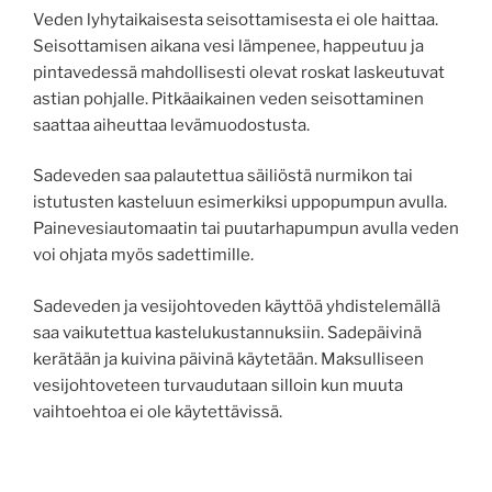
Veden lyhytaikaisesta seisottamisesta ei ole haittaa.
Seisottamisen aikana vesi lämpenee, happeutuu ja
pintavedessä mahdollisesti olevat roskat laskeutuvat
astian pohjalle. Pitkäaikainen veden seisottaminen
saattaa aiheuttaa levämuodostusta.
Sadeveden saa palautettua säiliöstä nurmikon tai
istutusten kasteluun esimerkiksi uppopumpun avulla.
Painevesiautomaatin tai puutarhapumpun avulla veden
voi ohjata myös sadettimille.
Sadeveden ja vesijohtoveden käyttöä yhdistelemällä
saa vaikutettua kastelukustannuksiin. Sadepäivinä
kerätään ja kuivina päivinä käytetään. Maksulliseen
vesijohtoveteen turvaudutaan silloin kun muuta
vaihtoehtoa ei ole käytettävissä.