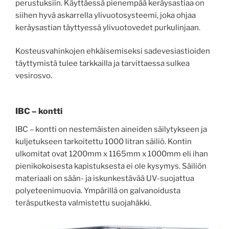
perustuksiin. Käyttäessä pienempää keräysastiaa on
siihen hyvä askarrella ylivuotosysteemi, joka ohjaa
keräysastian täyttyessä ylivuotovedet purkulinjaan.
Kosteusvahinkojen ehkäisemiseksi sadevesiastioiden
täyttymistä tulee tarkkailla ja tarvittaessa sulkea
vesirosvo.
IBC – kontti
IBC – kontti on nestemäisten aineiden säilytykseen ja
kuljetukseen tarkoitettu 1000 litran säiliö. Kontin
ulkomitat ovat 1200mm x 1165mm x 1000mm eli ihan
pienikokoisesta kapistuksesta ei ole kysymys. Säiliön
materiaali on sään- ja iskunkestävää UV-suojattua
polyeteenimuovia. Ympärillä on galvanoidusta
teräsputkesta valmistettu suojahäkki.