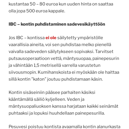
kustantaa 50 – 80 euroa kun uuden hinta on saattaa
olla jopa 500 euroa kappale.
IBC – kontin puhdistaminen sadevesikäyttöön
Jos IBC – kontissa
ei ole
säilytetty ympäristölle
vaarallisia aineita, voi sen puhdistaa melko pienellä
vaivalla sadeveden säilytykseen sopivaksi. Tarvitset
putsausoperaatioon vettä, mäntysuopaa, painepesurin
ja vähintään 1,5 metrisellä varrella varustetun
siivousmopin. Kumihanskoista ei myöskään ole haittaa
sillä kontin ”katon” joutuu puhdistamaan käsin.
Kontin sisäseiniin pääsee parhaiten käsiksi
kääntämällä säiliö kyljelleen. Veden ja
mäntysuopaliuoksen kanssa harjataan kaikki seinämät
puhtaaksi ja lopuksi huuhdellaan painepesurilla.
Pesuvesi poistuu kontista avaamalla kontin alanurkasta