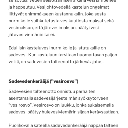
seisottaa. Veden seisottamisen aikana vesi lämpenee
ja happeutuu. Vesijohtovedellä kastelun ongelmat
liittyvät enimmäkseen kustannuksiin. Jokaisesta
nurmikolle suihkutetusta vesikuutiosta maksat sekä
vesimaksun, että jätevesimaksun, päätyi vesi
jätevesiviemäriin tai ei.
Edullisin kasteluvesi nurmikolle ja istutuksille on
sadevesi. Kun kasteluun tarvitaan huomattavan paljon
vettä, on sadevesien talteenotto järkevä ajatus.
Sadevedenkerääjä (”vesirosvo”)
Sadevesien talteenotto onnistuu parhaiten
asentamalla sadevesijärjestelmän syöksytorveen
”vesirosvo”. Vesirosvo on luukku, jonka aukaisemalla
sadevesi päätyy hulevesiviemärin sijaan keräysastiaan.
Puolikovalla sateella sadevedenkerääjä nappaa talteen