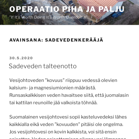
Siirry
OPERAATIO PIHA JA PALJU
sisältöön
"If It's Worth Doing It's Worth Overdoing"
AVAINSANA:
SADEVEDENKERÄÄJÄ
JULKAISTU
30.5.2020
Sadeveden talteenotto
Vesijohtoveden ”kovuus” riippuu vedessä olevien
kalsium- ja magnesiumionien määrästä.
Runsaskalkkisen veden havaitsee siitä, että juomalasin
tai kattilan reunoille jää valkoista töhnää.
Suomalainen vesijohtovesi sopii kasteluvedeksi lähes
kaikkialla eikä veden ”kovuuden” pitäisi ole ongelma.
Jos vesijohtovesi on kovin kalkkista, voi sitä ensin