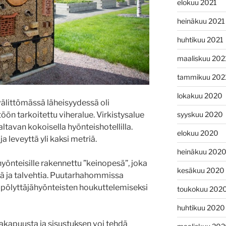
elokuu 2021
heinäkuu 2021
huhtikuu 2021
maaliskuu 202
tammikuu 202
lokakuu 2020
littömässä läheisyydessä oli
syyskuu 2020
ön tarkoitettu viheralue. Virkistysalue
valtavan kokoisella hyönteishotellilla.
elokuu 2020
ja leveyttä yli kaksi metriä.
heinäkuu 202
hyönteisille rakennettu ”keinopesä”, joka
kesäkuu 2020
siä ja talvehtia. Puutarhahommissa
 pölyttäjähyönteisten houkuttelemiseksi
toukokuu 202
huhtikuu 2020
akapuusta ja sisustuksen voi tehdä