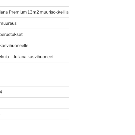
iana Premium 13m2 muurisokkelilla
 muuraus
perustukset
kasvihuoneelle
mia – Juliana kasvihuoneet
4
3
2