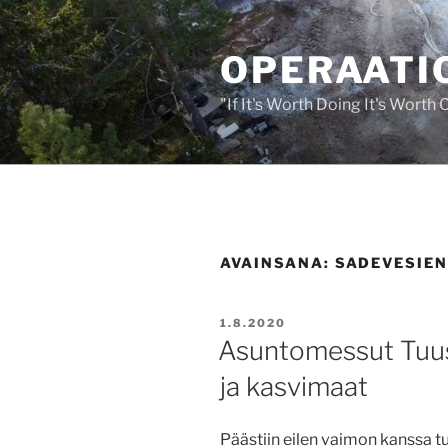
Siirry
sisältöön
OPERAATIO
"If It's Worth Doing It's Worth
AVAINSANA:
SADEVESIEN
JULKAISTU
1.8.2020
Asuntomessut Tuusu
ja kasvimaat
Päästiin eilen vaimon kanssa 