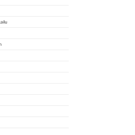
ailu
n