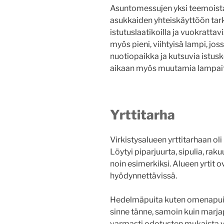
Asuntomessujen yksi teemoista 
asukkaiden yhteiskäyttöön tarkoi
istutuslaatikoilla ja vuokrattavis
myös pieni, viihtyisä lampi, jo
nuotiopaikka ja kutsuvia istusk
aikaan myös muutamia lampait
Yrttitarha
Virkistysalueen yrttitarhaan ol
Löytyi piparjuurta, sipulia, rak
noin esimerkiksi. Alueen yrtit 
hyödynnettävissä.
Hedelmäpuita kuten omenapuita,
sinne tänne, samoin kuin marjape
varmasti odotusten mukaista yh