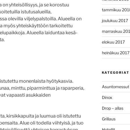
on yhteisöllisyys, ja se korostuu
tammikuu 201
tetuilla istutusalueilla,
sa olevilla viljelypalstoilla. Alueella on
joulukuu 2017
ssa myös yhteiskäyttöön tarkoitettu
marraskuu 20
elupaikkoja. Alueella laiduntaa kesä-
a.
elokuu 2017
heinäkuu 2017
KATEGORIAT
i istutettu monenlaista hyötykasvia.
Asuntomessut
uunaa, minttu, piparminttua ja raparperia,
ovat vapaasti asukkaiden
Dinox
Drop – allas
 kirsikkapuita ja luumua oli istutettu
Grillaus
nsaita. Alue oli todella viihtyisä, ja tuo
Hotellit
teisöllisyyttä yhteisen harrastuksen