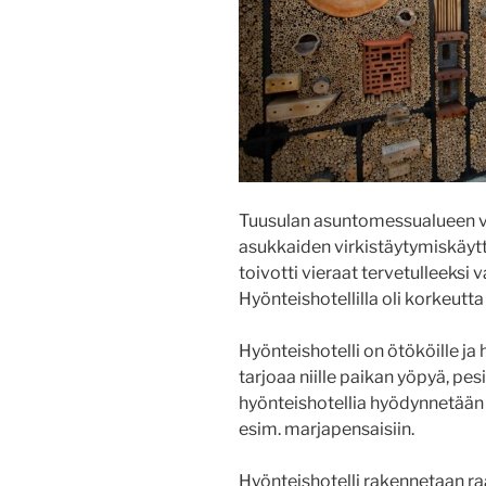
Tuusulan asuntomessualueen vä
asukkaiden virkistäytymiskäyttö
toivotti vieraat tervetulleeksi 
Hyönteishotellilla oli korkeutta 
Hyönteishotelli on ötököille ja 
tarjoaa niille paikan yöpyä, pe
hyönteishotellia hyödynnetään
esim. marjapensaisiin.
Hyönteishotelli rakennetaan ra