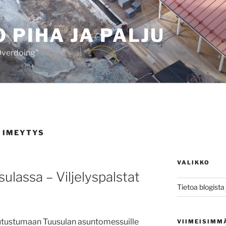
 PIHA JA PALJU
 Overdoing"
 IMEYTYS
VALIKKO
lassa – Viljelyspalstat
Tietoa blogista j
tutustumaan Tuusulan asuntomessuille
VIIMEISIMM