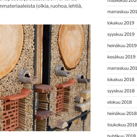
maaliskuu 20
materiaaleista (olkia, ruohoa, lehtiä,
marraskuu 20
lokakuu 2019
syyskuu 2019
heinäkuu 2019
kesäkuu 2019
marraskuu 20
lokakuu 2018
syyskuu 2018
elokuu 2018
heinäkuu 2018
toukokuu 201
huhtikuu 2018