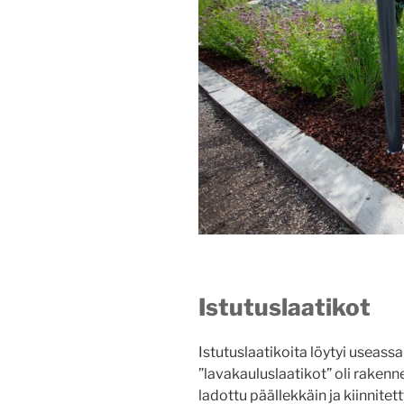
Istutuslaatikot
Istutuslaatikoita löytyi useas
”lavakauluslaatikot” oli rake
ladottu päällekkäin ja kiinnitet