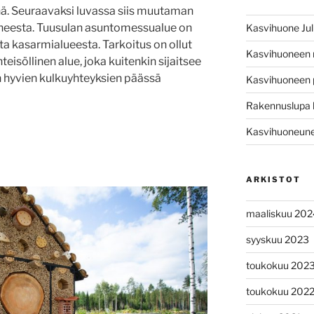
ä. Seuraavaksi luvassa siis muutaman
iheesta. Tuusulan asuntomessualue on
Kasvihuone Jul
a kasarmialueesta. Tarkoitus on ollut
Kasvihuoneen
eisöllinen alue, joka kuitenkin sijaitsee
n hyvien kulkuyhteyksien päässä
Kasvihuoneen 
Rakennuslupa 
Kasvihuoneunel
ARKISTOT
maaliskuu 202
syyskuu 2023
toukokuu 202
toukokuu 202