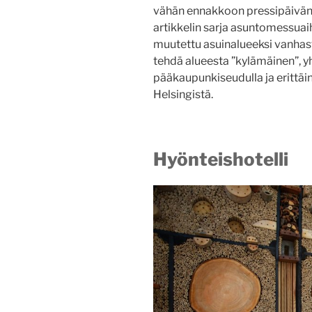
vähän ennakkoon pressipäivän
artikkelin sarja asuntomessua
muutettu asuinalueeksi vanhast
tehdä alueesta ”kylämäinen”, yht
pääkaupunkiseudulla ja erittäi
Helsingistä.
Hyönteishotelli