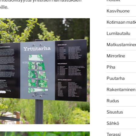
lle.
Kasvihuone
Kotimaan matk
Lumilautailu
Matkustamine
Mirrorline
Piha
Puutarha
Rakentaminen
Rudus
Sisustus
Sähkö
Terassi