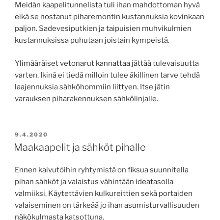
Meidän kaapelitunnelista tuli ihan mahdottoman hyvä
eikä se nostanut piharemontin kustannuksia kovinkaan
paljon. Sadevesiputkien ja taipuisien muhvikulmien
kustannuksissa puhutaan joistain kympeistä.
Ylimääräiset vetonarut kannattaa jättää tulevaisuutta
varten. Ikinä ei tiedä milloin tulee äkillinen tarve tehdä
laajennuksia sähköhommiin liittyen. Itse jätin
varauksen piharakennuksen sähkölinjalle.
JULKAISTU
9.4.2020
Maakaapelit ja sähköt pihalle
Ennen kaivutöihin ryhtymistä on fiksua suunnitella
pihan sähköt ja valaistus vähintään ideatasolla
valmiiksi. Käytettävien kulkureittien sekä portaiden
valaiseminen on tärkeää jo ihan asumisturvallisuuden
näkökulmasta katsottuna.