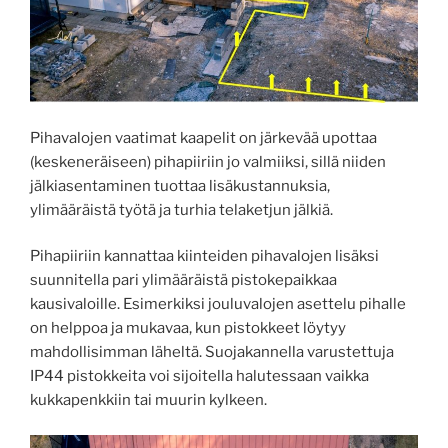
Pihavalojen vaatimat kaapelit on järkevää upottaa
(keskeneräiseen) pihapiiriin jo valmiiksi, sillä niiden
jälkiasentaminen tuottaa lisäkustannuksia,
ylimääräistä työtä ja turhia telaketjun jälkiä.
Pihapiiriin kannattaa kiinteiden pihavalojen lisäksi
suunnitella pari ylimääräistä pistokepaikkaa
kausivaloille. Esimerkiksi jouluvalojen asettelu pihalle
on helppoa ja mukavaa, kun pistokkeet löytyy
mahdollisimman läheltä. Suojakannella varustettuja
IP44 pistokkeita voi sijoitella halutessaan vaikka
kukkapenkkiin tai muurin kylkeen.