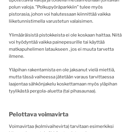
upotettavia valoja ja toisella metsänreunaan johtavan
polun valoja. ”Polkupyöräparkkiin” tulee myös
pistorasia, johon voi halutessaan kiinnittää vaikka
liiketunnistimella varustetun valaisimen.
Ylimääräisistä pistokkeista ei ole koskaan haittaa. Niitä
voi hyödyntää vaikka painepesurille tai käyttää
matkapuhelimen lataukseen , jos ei muuta tarvetta
ilmene.
Yläpihan rakentamista en ole jaksanut vielä miettiä,
mutta tässä vaiheessa jätetään varaus tarvittaessa
laajentaa sähkönjakelu koskettamaan myös yläpihan
tyylikästä pergola-aluetta (tai pihasaunaa).
Pelottava voimavirta
Voimavirtaa (kolmivaihevirta) tarvitaan esimerkiksi