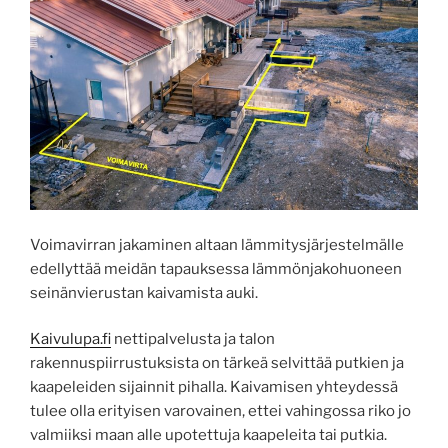
Voimavirran jakaminen altaan lämmitysjärjestelmälle
edellyttää meidän tapauksessa lämmönjakohuoneen
seinänvierustan kaivamista auki.
Kaivulupa.fi
nettipalvelusta ja talon
rakennuspiirrustuksista on tärkeä selvittää putkien ja
kaapeleiden sijainnit pihalla. Kaivamisen yhteydessä
tulee olla erityisen varovainen, ettei vahingossa riko jo
valmiiksi maan alle upotettuja kaapeleita tai putkia.