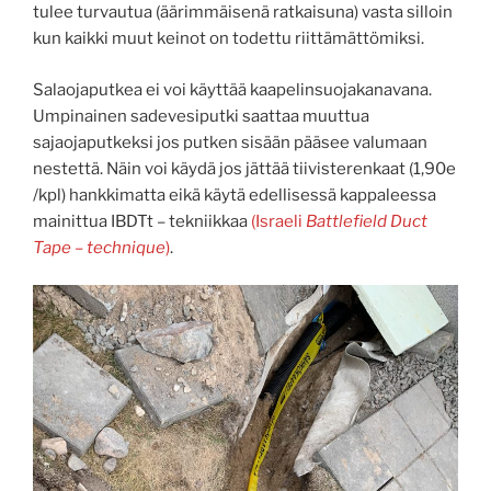
tulee turvautua (äärimmäisenä ratkaisuna) vasta silloin
kun kaikki muut keinot on todettu riittämättömiksi.
Salaojaputkea ei voi käyttää kaapelinsuojakanavana.
Umpinainen sadevesiputki saattaa muuttua
sajaojaputkeksi jos putken sisään pääsee valumaan
nestettä. Näin voi käydä jos jättää tiivisterenkaat (1,90e
/kpl) hankkimatta eikä käytä edellisessä kappaleessa
mainittua IBDTt – tekniikkaa
(Israeli
Battlefield Duct
Tape – technique
)
.