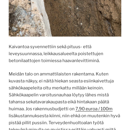
Kaivantoa syvennettiin sekä pituus- että
leveysuunnassa, leikkausalueelta poistettujen
betonilaattojen toimiessa haavanlevittiminä.
Meidän talo on ammattilaisten rakentama. Kuten
kuvasta näkyy, ei näitä hiekan seasta esiinkaivettuja
sähkökaapeleita oltu merkattu millään keinoin.
Sähkökaapelin varoitusnauhaa löytyy lähes mistä
tahansa sekatavarakaupasta eikä hintakaan päätä
huimaa. Jos rakennusbudjetti on
7,90 euroa / 100m
lisäkustannuksesta kiinni, niin ehkä on muutenkin hyvä
pistää pillit pussiin. Terveydenhuoltoalan työtä
tekevänä minulla on muistissa erittäin vahvasti miltä