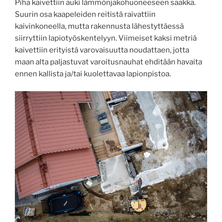
Piha kaivettiin auki lämmönjakohuoneeseen saakka.
Suurin osa kaapeleiden reitistä raivattiin
kaivinkoneella, mutta rakennusta lähestyttäessä
siirryttiin lapiotyöskentelyyn. Viimeiset kaksi metriä
kaivettiin erityistä varovaisuutta noudattaen, jotta
maan alta paljastuvat varoitusnauhat ehditään havaita
ennen kallista ja/tai kuolettavaa lapionpistoa.