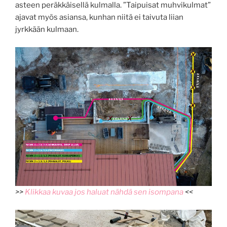
asteen peräkkäisellä kulmalla. ”Taipuisat muhvikulmat”
ajavat myös asiansa, kunhan niitä ei taivuta liian
jyrkkään kulmaan.
>>
Klikkaa kuvaa jos haluat nähdä sen isompana
<<