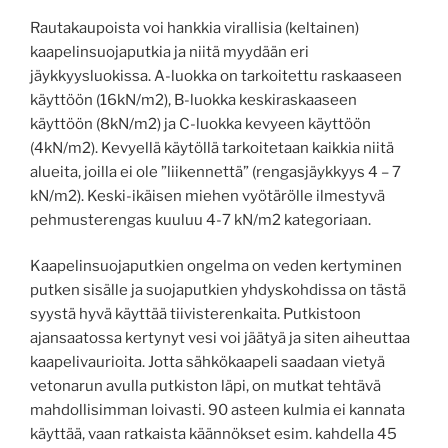
Rautakaupoista voi hankkia virallisia (keltainen)
kaapelinsuojaputkia ja niitä myydään eri
jäykkyysluokissa. A-luokka on tarkoitettu raskaaseen
käyttöön (16kN/m2), B-luokka keskiraskaaseen
käyttöön (8kN/m2) ja C-luokka kevyeen käyttöön
(4kN/m2). Kevyellä käytöllä tarkoitetaan kaikkia niitä
alueita, joilla ei ole ”liikennettä” (rengasjäykkyys 4 – 7
kN/m2). Keski-ikäisen miehen vyötärölle ilmestyvä
pehmusterengas kuuluu 4-7 kN/m2 kategoriaan.
Kaapelinsuojaputkien ongelma on veden kertyminen
putken sisälle ja suojaputkien yhdyskohdissa on tästä
syystä hyvä käyttää tiivisterenkaita. Putkistoon
ajansaatossa kertynyt vesi voi jäätyä ja siten aiheuttaa
kaapelivaurioita. Jotta sähkökaapeli saadaan vietyä
vetonarun avulla putkiston läpi, on mutkat tehtävä
mahdollisimman loivasti. 90 asteen kulmia ei kannata
käyttää, vaan ratkaista käännökset esim. kahdella 45