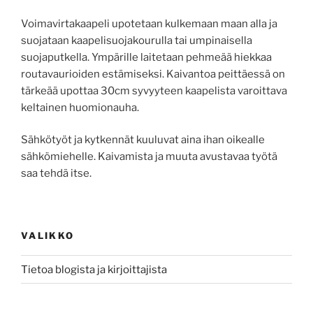
Voimavirtakaapeli upotetaan kulkemaan maan alla ja
suojataan kaapelisuojakourulla tai umpinaisella
suojaputkella. Ympärille laitetaan pehmeää hiekkaa
routavaurioiden estämiseksi. Kaivantoa peittäessä on
tärkeää upottaa 30cm syvyyteen kaapelista varoittava
keltainen huomionauha.
Sähkötyöt ja kytkennät kuuluvat aina ihan oikealle
sähkömiehelle. Kaivamista ja muuta avustavaa työtä
saa tehdä itse.
VALIKKO
Tietoa blogista ja kirjoittajista