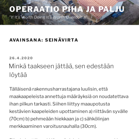
Siirry
OPERAATIO PIHA JA PALJU
sisältöön
"If It's Worth Doing It's Worth Overdoing"
AVAINSANA:
SEINÄVIRTA
JULKAISTU
26.4.2020
Minkä taakseen jättää, sen edestään
löytää
Tälläisenä rakennusharrastajana luulisin, että
maakaapeleista annettuja määräyksiä on noudatettava
ihan pilkun tarkasti. Siihen liittyy maaupotusta
kestävien kaapeleiden upottaminen a) riittävän syvälle
(70cm) b) pehmeään hiekkaan ja c) sähkölinjan
merkkaaminen varoitusnauhalla (30cm).