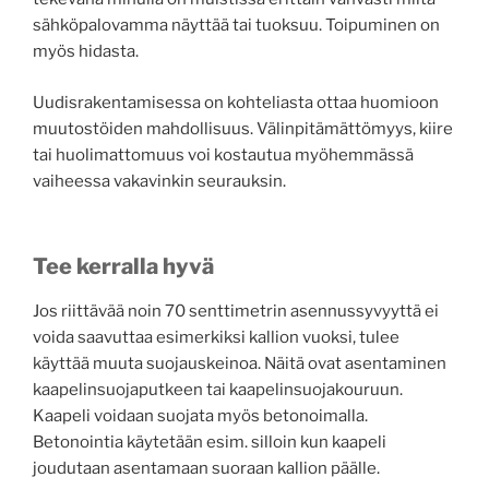
sähköpalovamma näyttää tai tuoksuu. Toipuminen on
myös hidasta.
Uudisrakentamisessa on kohteliasta ottaa huomioon
muutostöiden mahdollisuus. Välinpitämättömyys, kiire
tai huolimattomuus voi kostautua myöhemmässä
vaiheessa vakavinkin seurauksin.
Tee kerralla hyvä
Jos riittävää noin 70 senttimetrin asennussyvyyttä ei
voida saavuttaa esimerkiksi kallion vuoksi, tulee
käyttää muuta suojauskeinoa. Näitä ovat asentaminen
kaapelinsuojaputkeen tai kaapelinsuojakouruun.
Kaapeli voidaan suojata myös betonoimalla.
Betonointia käytetään esim. silloin kun kaapeli
joudutaan asentamaan suoraan kallion päälle.