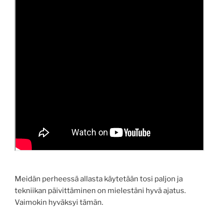
Meidän perheessä allasta käytetään tosi paljon ja
tekniikan päivittäminen on mielestäni hyvä ajatus.
Vaimokin hyväksyi tämän.