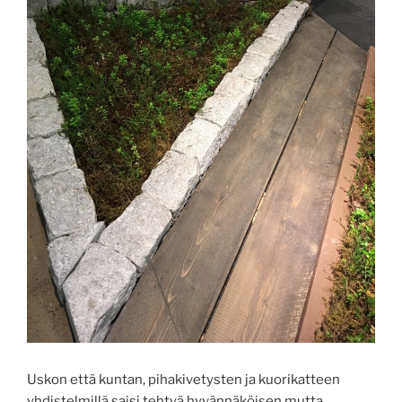
Uskon että kuntan, pihakivetysten ja kuorikatteen
yhdistelmillä saisi tehtyä hyvännäköisen mutta