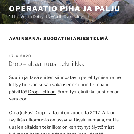
Siirry
OPERAATIO PIHA JA PALJU
sisältöön
"If It's Worth Doing It's Worth Overdoing"
AVAINSANA:
SUODATINJÄRJESTELMÄ
JULKAISTU
17.4.2020
Drop – altaan uusi tekniikka
Suurin ja itseä eniten kiinnostavin perehtymisen aihe
liittyy tulevan kesän vakaaseen suunnitelmaani
päivittää
Drop – altaan
lämmitystekniikka uusimpaan
versioon.
Oma (rakas) Drop – altaani on vuodelta 2017. Altaan
tyylikäs ulkomuoto on pysynyt täysin samana, mutta
uusien altaiden tekniikka on kehittynyt älyttömästi