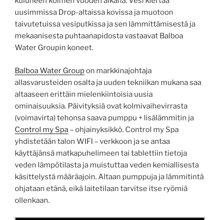
kuluneen kolmen vuoden aikana. Vesi kiertää
uusimmissa Drop-altaissa kovissa ja muotoon
taivutetuissa vesiputkissa ja sen lämmittämisestä ja
mekaanisesta puhtaanapidosta vastaavat Balboa
Water Groupin koneet.
Balboa Water Group
on markkinajohtaja
allasvarusteiden osalta ja uuden tekniikan mukana saa
altaaseen erittäin mielenkiintoisia uusia
ominaisuuksia. Päivityksiä ovat kolmivaihevirrasta
(voimavirta) tehonsa saava pumppu + lisälämmitin ja
Control my Spa
– ohjainyksikkö. Control my Spa
yhdistetään talon WIFI – verkkoon ja se antaa
käyttäjänsä matkapuhelimeen tai tablettiin tietoja
veden lämpötilasta ja muistuttaa veden kemiallisesta
käsittelystä määräajoin. Altaan pumppuja ja lämmitintä
ohjataan etänä, eikä laitetilaan tarvitse itse ryömiä
ollenkaan.