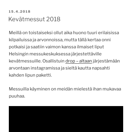
JULKAISTU
15.4.2018
Kevätmessut 2018
Meillä on toistaiseksi ollut aika huono tuuri erilaisissa
kilpailuissa ja arvonnoissa, mutta tällä kertaa onni
potkaisi ja saatiin vaimon kanssa ilmaiset liput
Helsingin messukeskuksessa järjestettäville
kevätmessuille. Osallistuin
drop – altaan
järjestämään
arvontaan instagramissa ja sieltä kautta napsahti
kahden lipun paketti.
Messuilla käyminen on meidän mielestä ihan mukavaa
puuhaa.