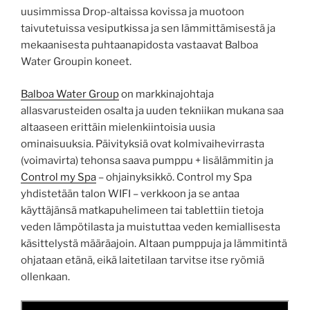
uusimmissa Drop-altaissa kovissa ja muotoon
taivutetuissa vesiputkissa ja sen lämmittämisestä ja
mekaanisesta puhtaanapidosta vastaavat Balboa
Water Groupin koneet.
Balboa Water Group
on markkinajohtaja
allasvarusteiden osalta ja uuden tekniikan mukana saa
altaaseen erittäin mielenkiintoisia uusia
ominaisuuksia. Päivityksiä ovat kolmivaihevirrasta
(voimavirta) tehonsa saava pumppu + lisälämmitin ja
Control my Spa
– ohjainyksikkö. Control my Spa
yhdistetään talon WIFI – verkkoon ja se antaa
käyttäjänsä matkapuhelimeen tai tablettiin tietoja
veden lämpötilasta ja muistuttaa veden kemiallisesta
käsittelystä määräajoin. Altaan pumppuja ja lämmitintä
ohjataan etänä, eikä laitetilaan tarvitse itse ryömiä
ollenkaan.