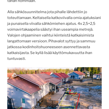
tähän hommaan.
Alla sähkösuunnitelma jota pihalle lähdettiin jo
toteuttamaan. Keltaisella katkoviivalla omia ajatuksiani
ja punaisella viivalla sähkömiehen ajatus. 4x 2,5+2,5
voimavirtakaapelia säästyi ihan useampia metrejä.
Valojen ohjaaminen vaihtui kiinteistä katkaisimista
langattomaan versioon. Pihavalot syttyy ja sammuu
jatkossa kodinhoitohuoneeseen asennettavasta
katkaisijasta. Se kyllä lisää käyttömukavuutta ihan
tuntuvasti.