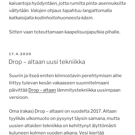
kaivantoja hyödyntäen, jotta rumilta pinta-asennuksilta
vältytään. Valojen ohjaus tapahtuu langattomalla
katkaisijalla kodinhoitohuoneesta käsin.
Sitten vaan toteuttamaan kaapelisuojaputkia pihalle.
JULKAISTU
17.4.2020
Drop – altaan uusi tekniikka
Suurin ja itseä eniten kiinnostavin perehtymisen aihe
liittyy tulevan kesän vakaaseen suunnitelmaani
päivittää
Drop – altaan
lämmitystekniikka uusimpaan
versioon.
Oma (rakas) Drop – altaani on vuodelta 2017. Altaan
tyylikäs ulkomuoto on pysynyt täysin samana, mutta
uusien altaiden tekniikka on kehittynyt älyttömästi
kuluneen kolmen vuoden aikana. Vesi kiertää