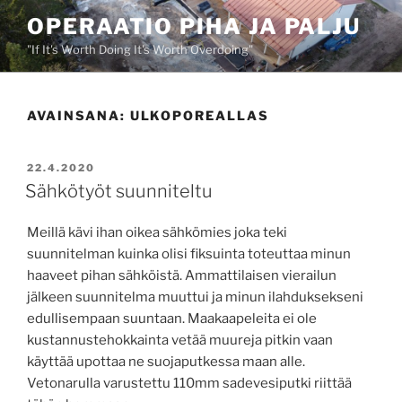
Siirry
OPERAATIO PIHA JA PALJU
sisältöön
"If It's Worth Doing It's Worth Overdoing"
AVAINSANA:
ULKOPOREALLAS
JULKAISTU
22.4.2020
Sähkötyöt suunniteltu
Meillä kävi ihan oikea sähkömies joka teki
suunnitelman kuinka olisi fiksuinta toteuttaa minun
haaveet pihan sähköistä. Ammattilaisen vierailun
jälkeen suunnitelma muuttui ja minun ilahduksekseni
edullisempaan suuntaan. Maakaapeleita ei ole
kustannustehokkainta vetää muureja pitkin vaan
käyttää upottaa ne suojaputkessa maan alle.
Vetonarulla varustettu 110mm sadevesiputki riittää