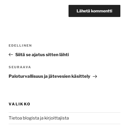
Artikkelien
Edellinen
EDELLINEN
selaus
artikkeli
Siitä se ajatus sitten lähti
Seuraava
SEURAAVA
artikkeli
Paloturvallisuus ja jätevesien käsittely
VALIKKO
Tietoa blogista ja kirjoittajista