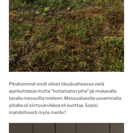
Pihahommat eivät olleet tässävaiheessa vielä
ajankohtaisia mutta ”hoitamaton piha” jäi mukavalla
tavalla messuilta mieleen. Messualueella useammalla
pihalla oli siirtovarvikkoa eli kunttaa. Sopisi
mahdollisesti myös meille?