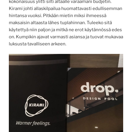
kokonaisuus ylitti silti altaalle varaamani budjetin.
Kirami johti allaskilpailua huomattavasti edullisemman
hintansa vuoksi. Pitkään mietin miksi ihmeessä
maksaisin altaasta lähes tuplahinnan. Tuleeko sitä
käytettyä niin paljon ja mitkä ne erot käytännössä edes
on. Kumpikin ajavat varmasti asiansa ja tuovat mukavaa
luksusta tavalliseen arkeen.