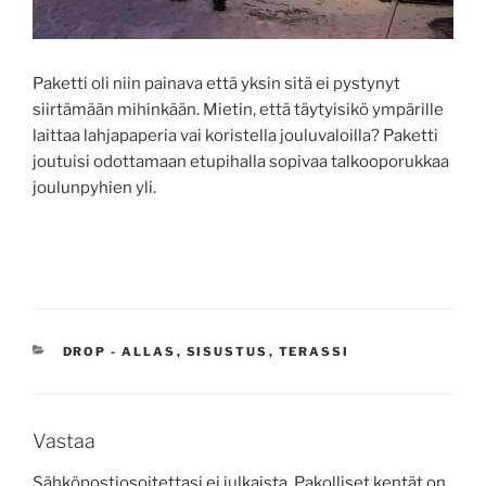
Paketti oli niin painava että yksin sitä ei pystynyt
siirtämään mihinkään. Mietin, että täytyisikö ympärille
laittaa lahjapaperia vai koristella jouluvaloilla? Paketti
joutuisi odottamaan etupihalla sopivaa talkooporukkaa
joulunpyhien yli.
KATEGORIAT
DROP - ALLAS
,
SISUSTUS
,
TERASSI
Vastaa
Sähköpostiosoitettasi ei julkaista.
Pakolliset kentät on