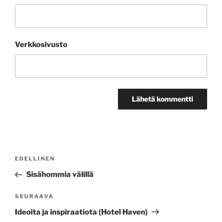
Verkkosivusto
Artikkelien
Edellinen
EDELLINEN
selaus
artikkeli
Sisähommia välillä
Seuraava
SEURAAVA
artikkeli
Ideoita ja inspiraatiota (Hotel Haven)