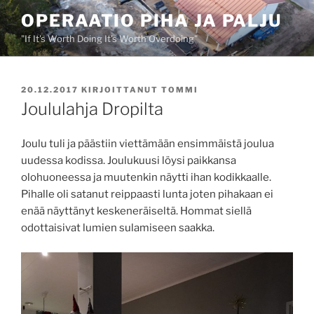
Siirry
OPERAATIO PIHA JA PALJU
sisältöön
"If It's Worth Doing It's Worth Overdoing"
JULKAISTU
20.12.2017
KIRJOITTANUT
TOMMI
Joululahja Dropilta
Joulu tuli ja päästiin viettämään ensimmäistä joulua
uudessa kodissa. Joulukuusi löysi paikkansa
olohuoneessa ja muutenkin näytti ihan kodikkaalle.
Pihalle oli satanut reippaasti lunta joten pihakaan ei
enää näyttänyt keskeneräiseltä. Hommat siellä
odottaisivat lumien sulamiseen saakka.