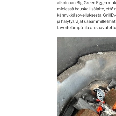
aikoinaan Big Green Egg:n mukan
mielessä hauska lisälaite, että 
kännykkäsovelluksesta. GrillEye
ja hälytysrajat useammille lihat
tavoitelämpötila on saavutettu