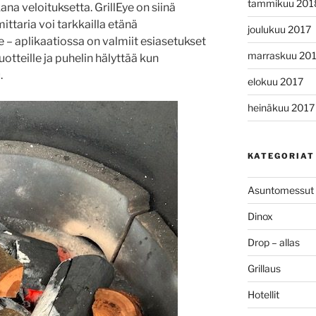
tammikuu 201
a veloituksetta. GrillEye on siinä
mittaria voi tarkkailla etänä
joulukuu 2017
 – aplikaatiossa on valmiit esiasetukset
marraskuu 20
uotteille ja puhelin hälyttää kun
.
elokuu 2017
heinäkuu 2017
KATEGORIAT
Asuntomessut
Dinox
Drop – allas
Grillaus
Hotellit