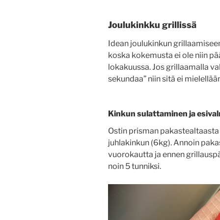
Joulukinkku grillissä
Idean joulukinkun grillaamisee
koska kokemusta ei ole niin pä
lokakuussa. Jos grillaamalla val
sekundaa” niin sitä ei mielellä
Kinkun sulattaminen ja esival
Ostin prisman pakastealtaasta
juhlakinkun (6kg). Annoin paka
vuorokautta ja ennen grillaus
noin 5 tunniksi.