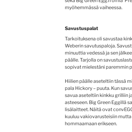
sekä Big Green Egg:n omia Prem
myöhemmässä vaiheessa.
Savustuspalat
Tarkoituksena oli savustaa kin
Weberin savutuspaloja. Savustu
minuuttia vedessä ja sen jälkee
päälle. Tarjolla on savustuslas
sopivat mielestäni paremmin pit
Hiilien päälle aseteltiin tässä
pala Hickory – puuta. Kun sav
savua aseteltiin kinkku grilliin 
asteeseen. Big Green Eggillä 
lisälaitteet. Näitä ovat convEGGt
kuuluu vakiovarusteisiin mutt
hommaamaan erikseen.