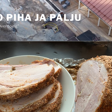
 PIHA JA PALJU
 Overdoing"