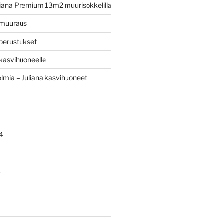
iana Premium 13m2 muurisokkelilla
 muuraus
perustukset
kasvihuoneelle
mia – Juliana kasvihuoneet
4
3
2