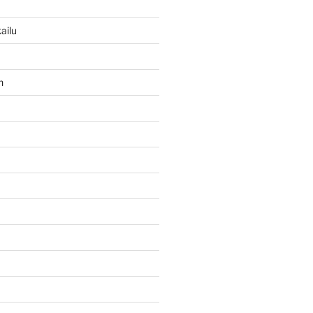
ailu
n