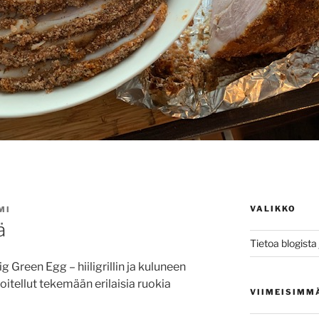
VALIKKO
MI
ä
Tietoa blogista j
 Green Egg – hiiligrillin ja kuluneen
oitellut tekemään erilaisia ruokia
VIIMEISIMM