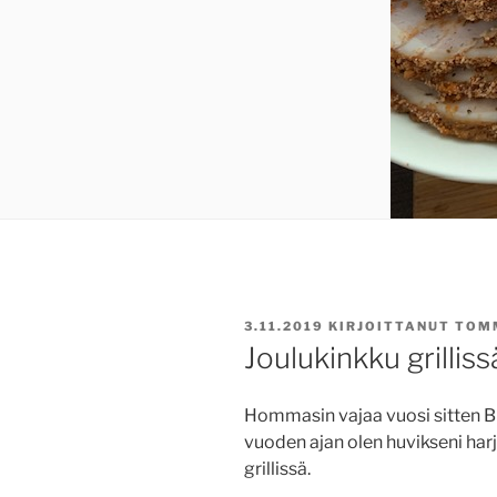
JULKAISTU
3.11.2019
KIRJOITTANUT
TOM
Joulukinkku grilliss
Hommasin vajaa vuosi sitten Big
vuoden ajan olen huvikseni harj
grillissä.