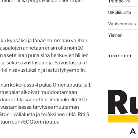
ium- hiiliä (9kg). Hiilistä enemmän
Trampoliini
Ulkoliikunta
Vanhemmuus
Yleinen
kku kypsäksi ja tähän hommaan valitsin
spalojen annetaan ensin olla noin 10
n asetellaan punaisina hehkuvien hiilien
TUOTTEET
tuja sekä savustuspaloja. Savustuspalat
kiin savustuksiin ja lastut lyhyempiin.
 minun kokeilussa 4 palaa Omenapuuta ja 1
ustuspalat alkoivat muodostamaan
ja lämpötila säädettiin ilmaluukuilla 100
savustamisessa tarvitsee muutaman
or – välialusta ja teräksinen ritilä. Ritilä
a tuon convEGGtorin joutuu