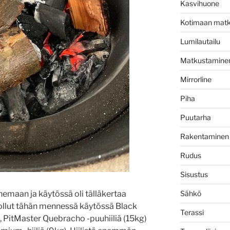
Kasvihuone
Kotimaan matk
Lumilautailu
Matkustamine
Mirrorline
Piha
Puutarha
Rakentaminen
Rudus
Sisustus
Sähkö
nemaan ja käytössä oli tälläkertaa
n ollut tähän mennessä käytössä Black
Terassi
, PitMaster Quebracho -puuhiiliä (15kg)