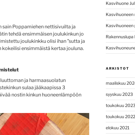
Kasvihuone Jul
Kasvihuoneen
Kasvihuoneen 
n sain Poppamiehen nettisivuilta ja
ätin tehdä ensimmäisen joulukinkun jo
Rakennuslupa 
mistettu joulukinkku olisi ihan ”sutta ja
Kasvihuoneunel
än kokeilisi ensimmäistä kertaa jouluna.
ARKISTOT
mistelut
 luuttoman ja harmaasuolatun
maaliskuu 202
stekinkun sulaa jääkaapissa 3
syyskuu 2023
päivää nostin kinkun huoneenlämpöön
toukokuu 202
toukokuu 202
elokuu 2021