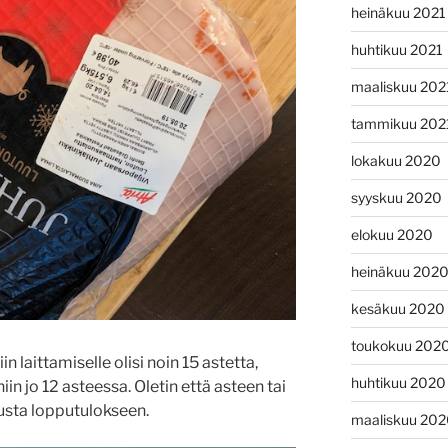
heinäkuu 2021
huhtikuu 2021
maaliskuu 202
tammikuu 202
lokakuu 2020
syyskuu 2020
elokuu 2020
heinäkuu 202
kesäkuu 2020
toukokuu 202
n laittamiselle olisi noin 15 astetta,
huhtikuu 2020
iin jo 12 asteessa. Oletin että asteen tai
tusta lopputulokseen.
maaliskuu 20