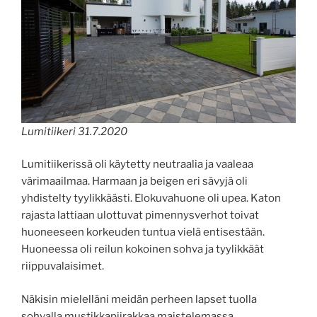
Lumitiikeri 31.7.2020
Lumitiikerissä oli käytetty neutraalia ja vaaleaa
värimaailmaa. Harmaan ja beigen eri sävyjä oli
yhdistelty tyylikkäästi. Elokuvahuone oli upea. Katon
rajasta lattiaan ulottuvat pimennysverhot toivat
huoneeseen korkeuden tuntua vielä entisestään.
Huoneessa oli reilun kokoinen sohva ja tyylikkäät
riippuvalaisimet.
Näkisin mielelläni meidän perheen lapset tuolla
sohvalla mustikkapiirakkaa maistelemassa.