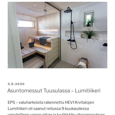
JULKAISTU
3.8.2020
Asuntomessut Tuusulassa – Lumitiikeri
EPS – valuharkoista rakennettu HEVI Kivitalojen
Lumitiikeri oli saanut reilussa 9 kuukaudessa
ympärilleen upean pihan ja tyylikkään ulkorappauksen.