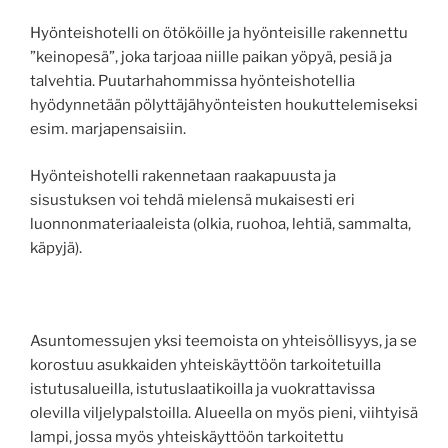
Hyönteishotelli on ötököille ja hyönteisille rakennettu
”keinopesä”, joka tarjoaa niille paikan yöpyä, pesiä ja
talvehtia. Puutarhahommissa hyönteishotellia
hyödynnetään pölyttäjähyönteisten houkuttelemiseksi
esim. marjapensaisiin.
Hyönteishotelli rakennetaan raakapuusta ja
sisustuksen voi tehdä mielensä mukaisesti eri
luonnonmateriaaleista (olkia, ruohoa, lehtiä, sammalta,
käpyjä).
Asuntomessujen yksi teemoista on yhteisöllisyys, ja se
korostuu asukkaiden yhteiskäyttöön tarkoitetuilla
istutusalueilla, istutuslaatikoilla ja vuokrattavissa
olevilla viljelypalstoilla. Alueella on myös pieni, viihtyisä
lampi, jossa myös yhteiskäyttöön tarkoitettu