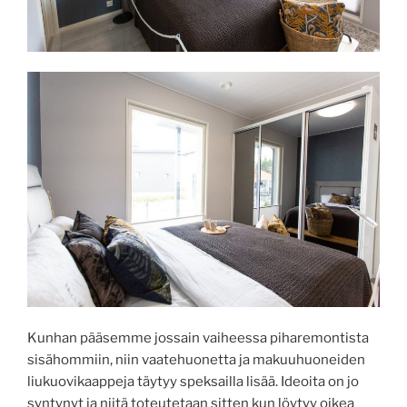
Kunhan pääsemme jossain vaiheessa piharemontista
sisähommiin, niin vaatehuonetta ja makuuhuoneiden
liukuovikaappeja täytyy speksailla lisää. Ideoita on jo
syntynyt ja niitä toteutetaan sitten kun löytyy oikea