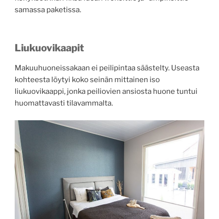
samassa paketissa.
Liukuovikaapit
Makuuhuoneissakaan ei peilipintaa säästelty. Useasta
kohteesta löytyi koko seinän mittainen iso
liukuovikaappi, jonka peiliovien ansiosta huone tuntui
huomattavasti tilavammalta.