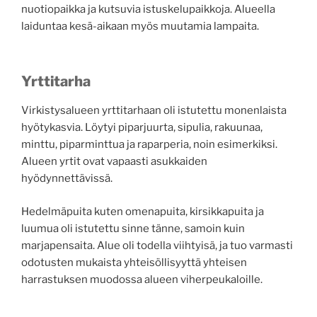
nuotiopaikka ja kutsuvia istuskelupaikkoja. Alueella
laiduntaa kesä-aikaan myös muutamia lampaita.
Yrttitarha
Virkistysalueen yrttitarhaan oli istutettu monenlaista
hyötykasvia. Löytyi piparjuurta, sipulia, rakuunaa,
minttu, piparminttua ja raparperia, noin esimerkiksi.
Alueen yrtit ovat vapaasti asukkaiden
hyödynnettävissä.
Hedelmäpuita kuten omenapuita, kirsikkapuita ja
luumua oli istutettu sinne tänne, samoin kuin
marjapensaita. Alue oli todella viihtyisä, ja tuo varmasti
odotusten mukaista yhteisöllisyyttä yhteisen
harrastuksen muodossa alueen viherpeukaloille.