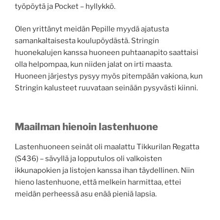
työpöytä ja Pocket – hyllykkö.
Olen yrittänyt meidän Pepille myydä ajatusta
samankaltaisesta koulupöydästä. Stringin
huonekalujen kanssa huoneen puhtaanapito saattaisi
olla helpompaa, kun niiden jalat on irti maasta.
Huoneen järjestys pysyy myös pitempään vakiona, kun
Stringin kalusteet ruuvataan seinään pysyvästi kiinni.
Maailman hienoin lastenhuone
Lastenhuoneen seinät oli maalattu Tikkurilan Regatta
(S436) – sävyllä ja lopputulos oli valkoisten
ikkunapokien ja listojen kanssa ihan täydellinen. Niin
hieno lastenhuone, että melkein harmittaa, ettei
meidän perheessä asu enää pieniä lapsia.