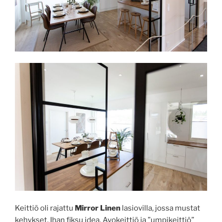
Keittiö oli rajattu
Mirror Linen
lasiovilla, jossa mustat
kehykset. Ihan fiksu idea. Avokeittiö ja ”umpikeittiö”