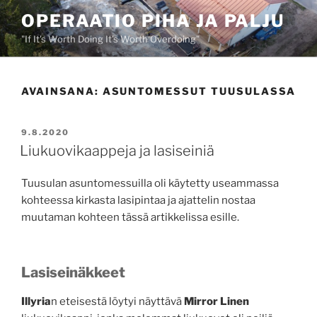
Siirry
OPERAATIO PIHA JA PALJU
sisältöön
"If It's Worth Doing It's Worth Overdoing"
AVAINSANA:
ASUNTOMESSUT TUUSULASSA
JULKAISTU
9.8.2020
Liukuovikaappeja ja lasiseiniä
Tuusulan asuntomessuilla oli käytetty useammassa
kohteessa kirkasta lasipintaa ja ajattelin nostaa
muutaman kohteen tässä artikkelissa esille.
Lasiseinäkkeet
Illyria
n eteisestä löytyi näyttävä
Mirror Linen