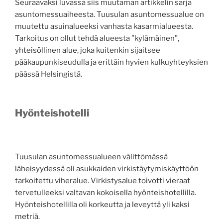
Seuraavaksi luvassa siis muutaman artikkelin sarja
asuntomessuaiheesta. Tuusulan asuntomessualue on
muutettu asuinalueeksi vanhasta kasarmialueesta.
Tarkoitus on ollut tehdä alueesta ”kylämäinen”,
yhteisöllinen alue, joka kuitenkin sijaitsee
pääkaupunkiseudulla ja erittäin hyvien kulkuyhteyksien
päässä Helsingistä.
Hyönteishotelli
Tuusulan asuntomessualueen välittömässä
läheisyydessä oli asukkaiden virkistäytymiskäyttöön
tarkoitettu viheralue. Virkistysalue toivotti vieraat
tervetulleeksi valtavan kokoisella hyönteishotellilla.
Hyönteishotellilla oli korkeutta ja leveyttä yli kaksi
metriä.