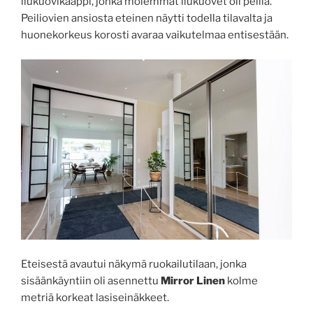
liukuovikaappi, jonka molemmat liukuovet oli peiliä.
Peiliovien ansiosta eteinen näytti todella tilavalta ja
huonekorkeus korosti avaraa vaikutelmaa entisestään.
Eteisestä avautui näkymä ruokailutilaan, jonka
sisäänkäyntiin oli asennettu
Mirror Linen
kolme
metriä korkeat lasiseinäkkeet.