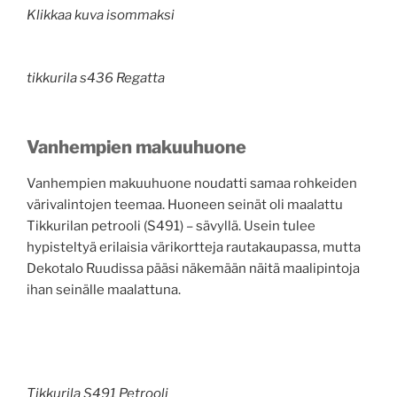
Klikkaa kuva isommaksi
tikkurila s436 Regatta
Vanhempien makuuhuone
Vanhempien makuuhuone noudatti samaa rohkeiden
värivalintojen teemaa. Huoneen seinät oli maalattu
Tikkurilan petrooli (S491) – sävyllä. Usein tulee
hypisteltyä erilaisia värikortteja rautakaupassa, mutta
Dekotalo Ruudissa pääsi näkemään näitä maalipintoja
ihan seinälle maalattuna.
Tikkurila S491 Petrooli