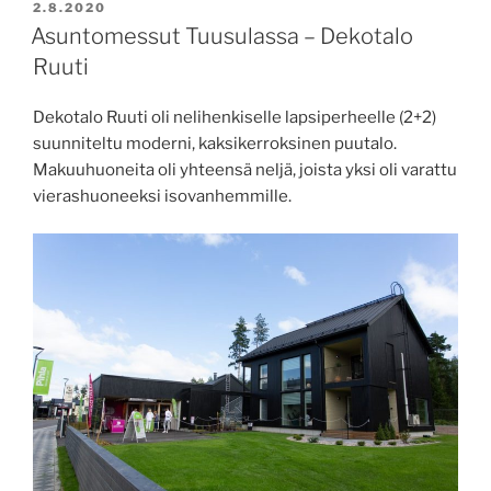
JULKAISTU
2.8.2020
Asuntomessut Tuusulassa – Dekotalo
Ruuti
Dekotalo Ruuti oli nelihenkiselle lapsiperheelle (2+2)
suunniteltu moderni, kaksikerroksinen puutalo.
Makuuhuoneita oli yhteensä neljä, joista yksi oli varattu
vierashuoneeksi isovanhemmille.