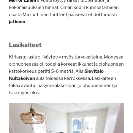
Mirror
Linen
sivuilta löytyy tarkat tuotetiedot ja
kokonaisuuksien hinnat. Oman kodin kunnostamisen
osalta Mirror Linen tuotteet pääsevät ehdottomasti
jatkoon
.
Lasikaiteet
Kirkasta lasia oli käytetty myös turvakaiteina. Monessa
olohuoneessa oli todella korkeat ikkunat ja olohuoneen
kattokorkeus peräti 5-6 metriä. Alla
Sievitalo
Kultakoivun
aula toisessa kerroksessa. Lasikaiteen
takaa avautui näkymä alakertaan (olohuoneeseen) ja
toki myös ulos.