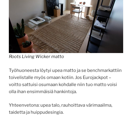
Roots Living Wicker matto
Työhuoneesta löytyi upea matto ja se benchmarkattiin
toivelistalle myös omaan kotiin. Jos Eurojackpot –
voitto sattuisi osumaan kohdalle niin tuo matto voisi
olla ihan ensimmäisiä hankintoja.
Yhteenvetona: upea talo, rauhoittava värimaailma,
taidetta ja huippudesingia.