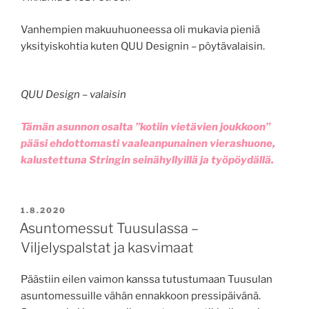
Vanhempien makuuhuoneessa oli mukavia pieniä
yksityiskohtia kuten QUU Designin – pöytävalaisin.
QUU Design – valaisin
Tämän asunnon osalta ”kotiin vietävien joukkoon”
pääsi ehdottomasti vaaleanpunainen vierashuone,
kalustettuna Stringin seinähyllyillä ja työpöydällä.
JULKAISTU
1.8.2020
Asuntomessut Tuusulassa –
Viljelyspalstat ja kasvimaat
Päästiin eilen vaimon kanssa tutustumaan Tuusulan
asuntomessuille vähän ennakkoon pressipäivänä.