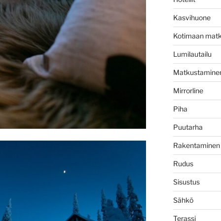
Kasvihuone
Kotimaan matk
Lumilautailu
Matkustamine
Mirrorline
Piha
Puutarha
Rakentaminen
Rudus
Sisustus
Sähkö
Terassi