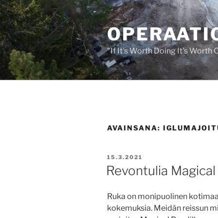
Siirry
sisältöön
OPERAATIO
"If It's Worth Doing It's Worth
AVAINSANA:
IGLUMAJOIT
JULKAISTU
15.3.2021
Revontulia Magical
Ruka on monipuolinen kotimaan
kokemuksia. Meidän reissun mi