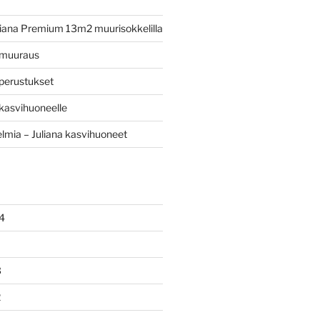
iana Premium 13m2 muurisokkelilla
 muuraus
perustukset
kasvihuoneelle
mia – Juliana kasvihuoneet
4
3
2