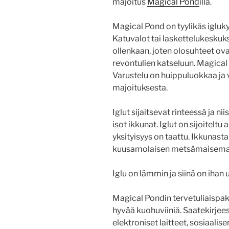
majoitus
Magical Pond
illa.
Magical Pond on tyylikäs igluky
Katuvalot tai laskettelukeskukse
ollenkaan, joten olosuhteet ov
revontulien katseluun. Magical
Varustelu on huippuluokkaa ja 
majoituksesta.
Iglut sijaitsevat rinteessä ja 
isot ikkunat. Iglut on sijoiteltu
yksityisyys on taattu. Ikkunast
kuusamolaisen metsämaisema
Iglu on lämmin ja siinä on iha
Magical Pondin tervetuliaispaket
hyvää kuohuviiniä. Saatekirjeess
elektroniset laitteet, sosiaalis