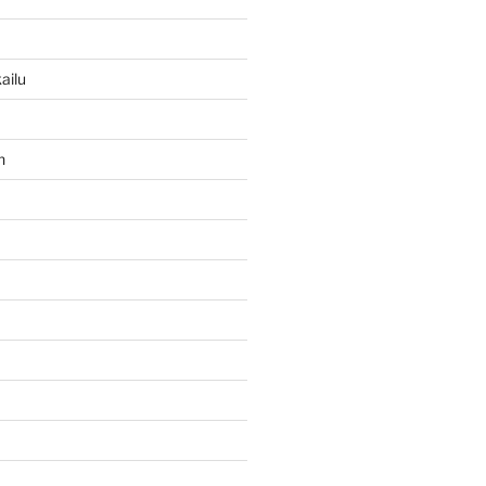
ailu
n