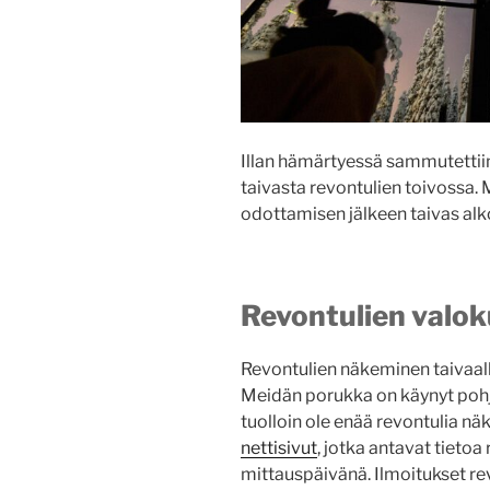
Illan hämärtyessä sammutettiin 
taivasta revontulien toivossa. M
odottamisen jälkeen taivas alk
Revontulien valo
Revontulien näkeminen taivaa
Meidän porukka on käynyt pohjo
tuolloin ole enää revontulia nä
nettisivut
, jotka antavat tieto
mittauspäivänä. Ilmoitukset re