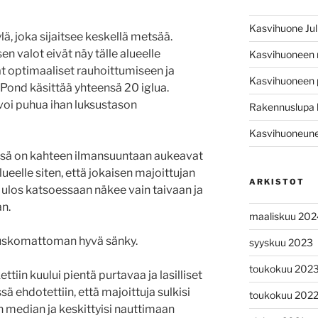
Kasvihuone Jul
lä, joka sijaitsee keskellä metsää.
n valot eivät näy tälle alueelle
Kasvihuoneen
at optimaaliset rauhoittumiseen ja
Kasvihuoneen 
 Pond käsittää yhteensä 20 iglua.
voi puhua ihan luksustason
Rakennuslupa 
Kasvihuoneunel
niissä on kahteen ilmansuuntaan aukeavat
 alueelle siten, että jokaisen majoittujan
ARKISTOT
a ulos katsoessaan näkee vain taivaan ja
n.
maaliskuu 202
n uskomattoman hyvä sänky.
syyskuu 2023
toukokuu 202
tiin kuului pientä purtavaa ja lasilliset
ä ehdotettiin, että majoittuja sulkisi
toukokuu 202
en median ja keskittyisi nauttimaan