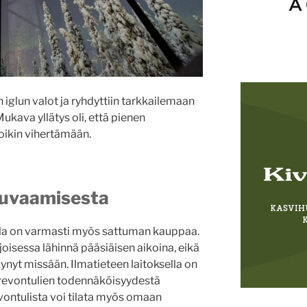
iglun valot ja ryhdyttiin tarkkailemaan
ukava yllätys oli, että pienen
oikin vihertämään.
kuvaamisesta
lla on varmasti myös sattuman kauppaa.
isessa lähinnä pääsiäisen aikoina, eikä
kynyt missään. Ilmatieteen laitoksella on
a revontulien todennäköisyydestä
vontulista voi tilata myös omaan