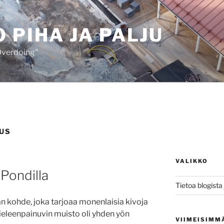
 PIHA JA PALJU
 Overdoing"
US
VALIKKO
 Pondilla
Tietoa blogista j
 kohde, joka tarjoaa monenlaisia kivoja
eleenpainuvin muisto oli yhden yön
VIIMEISIMM