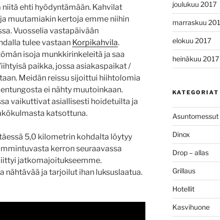
joulukuu 2017
ttä niitä ehti hyödyntämään. Kahvilat
n ja muutamiakin kertoja emme niihin
marraskuu 20
issa. Vuosselia vastapäivään
elokuu 2017
hdalla tulee vastaan
Korpikahvila
.
tömän isoja munkkirinkeleitä ja saa
heinäkuu 2017
ihtyisä paikka, jossa asiakaspaikat /
taan. Meidän reissu sijoittui hiihtolomia
 väentungosta ei nähty muutoinkaan.
KATEGORIAT
 vaikuttivat asiallisesti hoidetuilta ja
näkökulmasta katsottuna.
Asuntomessut
Dinox
täessä 5,0 kilometrin kohdalta löytyy
ammintuvasta kerron seuraavassa
Drop – allas
ti liittyi jatkomajoitukseemme.
Grillaus
ähtävää ja tarjoilut ihan luksuslaatua.
Hotellit
Kasvihuone