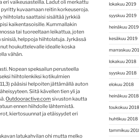
ja eri vaikeusasteilla. Ladut oli merkattu
lokakuu 2019
llä pyritty kuvaamaan reitin korkeuseroja.
syyskuu 2019
 hiihtolatu saattaisi sisältää jyrkkiä
pisi kaikentasoisille. Kummallakin
heinäkuu 2019
nossa tai tuoreeltaan leikattua, joten
kesäkuu 2019
sinisiä, helppoja hiihtolatuja. Jyrkässä
ut houkuttelevalle idealle koska
marraskuu 20
lla vähän.
lokakuu 2018
vasti. Nopean speksailun perusteella
syyskuu 2018
eksi hiihtolenkiksi kotikulmien
(11,3) pääsisi helpoiten jättämällä auton
elokuu 2018
äheisyyteen. Siitä kävellen tien yli ja
heinäkuu 2018
sä.
Outdooractive.com
sivuston kautta
tuun ennen hiihdolle lähtemistä.
toukokuu 201
rot, kiertosuunnat ja etäisyydet eri
huhtikuu 2018
tammikuu 201
mukavan latukahvilan ohi mutta melko