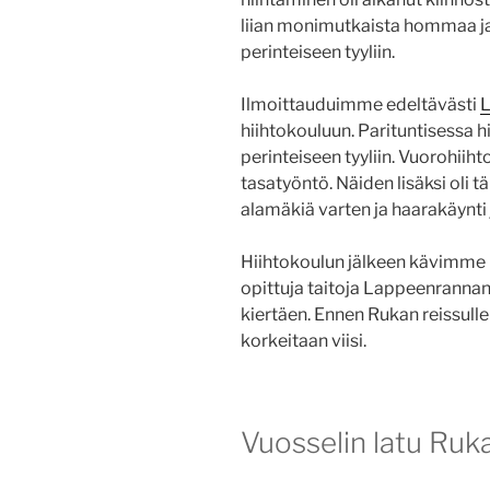
liian monimutkaista hommaa j
perinteiseen tyyliin.
Ilmoittauduimme edeltävästi
L
hiihtokouluun. Parituntisessa h
perinteiseen tyyliin. Vuorohiiht
tasatyöntö. Näiden lisäksi oli 
alamäkiä varten ja haarakäynti 
Hiihtokoulun jälkeen kävimme 
opittuja taitoja Lappeenrannan 
kiertäen. Ennen Rukan reissulle 
korkeitaan viisi.
Vuosselin latu Ruka