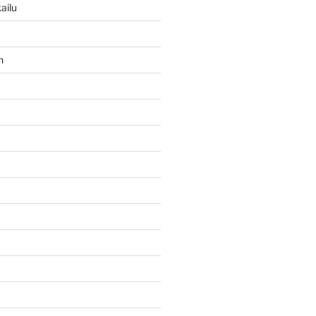
ailu
n