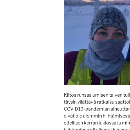
Kiitos runsaslumisen talven tul
täysin yllättävä ratkaisu saatto
COVID19-pandemian aiheuttam
eivät ole aiemmin hiihtämisestä
edellisen kerran lukiossa ja min
hiihtäminen oli alkanut kiinnost