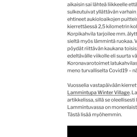
aikaisin sai lähteä liikkeelle e
sulkeutuivat yllättävän varhai
ehtineet aukioloaikojen puitte
kierrettäessä 2,5 kilometrin ko
Korpikahvila tarjoilee mm. älyt
sieltä myös lämmintä ruokaa. Vi
pöydät riittävän kaukana toisis
edeltävälle viikolle eli suurta
Koronavarotoimet latukahvilassa
meno turvalliselta Covid19 – 
Vuosselia vastapäivään kierret
Lammintupa Winter Village
. L
artikkelissa, sillä se oleellises
Lammintuvassa on monenlaista n
Tästä lisää myöhemmin.