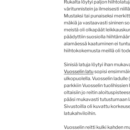
Rukalta löytyi paljon hiihtolatu
väritunnistein ja ilmeisesti nii
Mustaksi tai punaiseksi merkitty
mäkiä ja vastaavasti sininen so
meistä oli olkapäät leikkauskun
päädyttiin suosiolla hiihtämään 
alamäessä kaatuminen ei tuntun
hiihtokokemusta meillä oli tode
Sinisiä latuja löytyi ihan muka
Vuosselin latu
sopisi ensimmäis
ulkopuolella. Vuosselin ladulle 
parkkiin Vuosselin tuolihissien l
oltaisiin jo reitin aloituspistees
pääsi mukavasti tutustumaan la
Sivustoilla oli kuvattu korkeuse
latukahviloihin.
Vuosselin reitti kulki kahden 