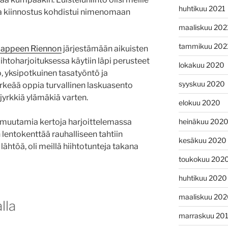
huhtikuu 2021
a kiinnostus kohdistui nimenomaan
maaliskuu 202
tammikuu 202
appeen Riennon
järjestämään aikuisten
iihtoharjoituksessa käytiin läpi perusteet
lokakuu 2020
o, yksipotkuinen tasatyöntö ja
syyskuu 2020
tärkeää oppia turvallinen laskuasento
jyrkkiä ylämäkiä varten.
elokuu 2020
heinäkuu 202
muutamia kertoja harjoittelemassa
lentokenttää rauhalliseen tahtiin
kesäkuu 2020
lähtöä, oli meillä hiihtotunteja takana
toukokuu 202
huhtikuu 2020
maaliskuu 20
lla
marraskuu 20