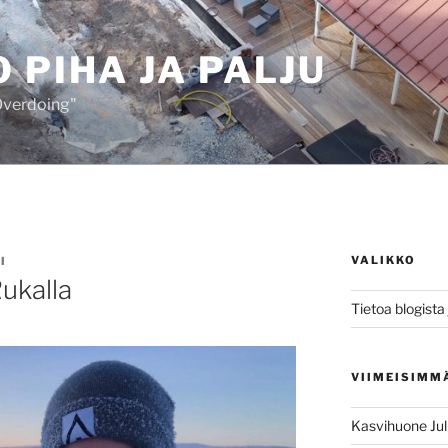
 PIHA JA PALJU
 Overdoing"
VALIKKO
I
ukalla
Tietoa blogista j
VIIMEISIMM
Kasvihuone Jul