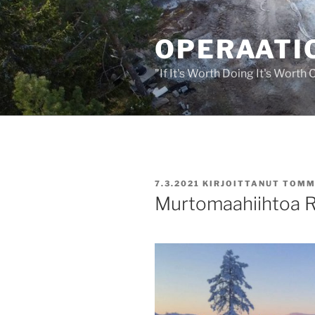
Siirry
sisältöön
OPERAATIO
"If It's Worth Doing It's Worth
JULKAISTU
7.3.2021
KIRJOITTANUT
TOMM
Murtomaahiihtoa R