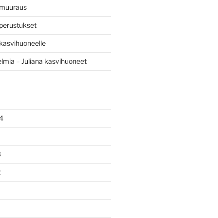
 muuraus
perustukset
kasvihuoneelle
mia – Juliana kasvihuoneet
4
3
2