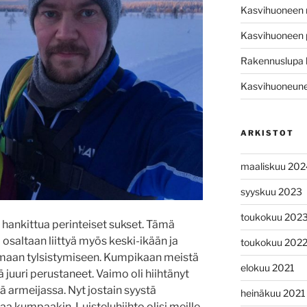
Kasvihuoneen
Kasvihuoneen 
Rakennuslupa 
Kasvihuoneunel
ARKISTOT
maaliskuu 202
syyskuu 2023
toukokuu 202
i hankittua perinteiset sukset. Tämä
i osaltaan liittyä myös keski-ikään ja
toukokuu 202
aan tylsistymiseen. Kumpikaan meistä
elokuu 2021
 juuri perustaneet. Vaimo oli hiihtänyt
ä armeijassa. Nyt jostain syystä
heinäkuu 2021
aa kumpaakin. Luisteluhiihto olisi meille