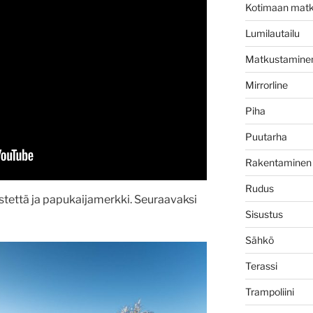
Kotimaan matk
Lumilautailu
Matkustamine
Mirrorline
Piha
Puutarha
Rakentaminen
Rudus
stettä ja papukaijamerkki. Seuraavaksi
Sisustus
Sähkö
Terassi
Trampoliini