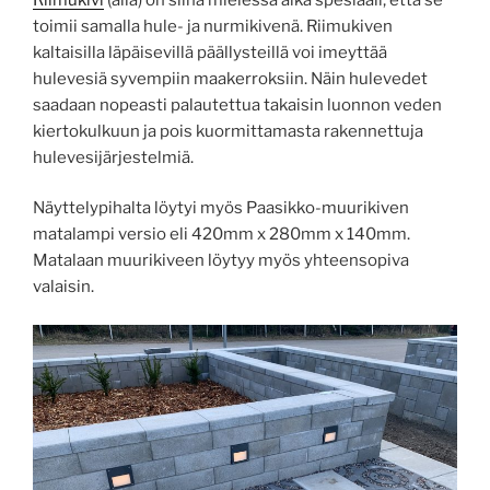
toimii samalla hule- ja nurmikivenä. Riimukiven
kaltaisilla läpäisevillä päällysteillä voi imeyttää
hulevesiä syvempiin maakerroksiin. Näin hulevedet
saadaan nopeasti palautettua takaisin luonnon veden
kiertokulkuun ja pois kuormittamasta rakennettuja
hulevesijärjestelmiä.
Näyttelypihalta löytyi myös Paasikko-muurikiven
matalampi versio eli 420mm x 280mm x 140mm.
Matalaan muurikiveen löytyy myös yhteensopiva
valaisin.