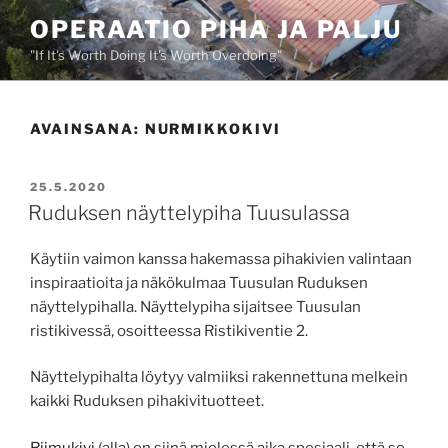
Siirry
OPERAATIO PIHA JA PALJU
sisältöön
"If It's Worth Doing It's Worth Overdoing"
AVAINSANA:
NURMIKKOKIVI
JULKAISTU
25.5.2020
Ruduksen näyttelypiha Tuusulassa
Käytiin vaimon kanssa hakemassa pihakivien valintaan
inspiraatioita ja näkökulmaa Tuusulan Ruduksen
näyttelypihalla. Näyttelypiha sijaitsee Tuusulan
ristikivessä, osoitteessa Ristikiventie 2.
Näyttelypihalta löytyy valmiiksi rakennettuna melkein
kaikki Ruduksen pihakivituotteet.
Riimukivi
(alla) on siinä mielessä aika spesiaali, että se