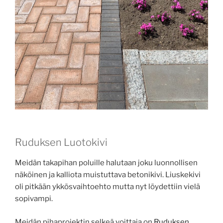
Ruduksen Luotokivi
Meidän takapihan poluille halutaan joku luonnollisen
näköinen ja kalliota muistuttava betonikivi. Liuskekivi
oli pitkään ykkösvaihtoehto mutta nyt löydettiin vielä
sopivampi.
Meidän pihaprojektin selkeä voittaja on
Ruduksen