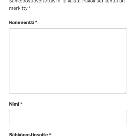
Sähköpostiosoitettasi ei julkaista.
Pakolliset kentät on
merkitty
*
Kommentti
*
Nimi
*
Sähköpostiosoite
*