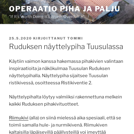
Siirry
OPERAATIO PIHA JA PALJU
sisältöön
"If It's Worth Doing It's Worth Overdoing"
JULKAISTU
25.5.2020
KIRJOITTANUT
TOMMI
Ruduksen näyttelypiha Tuusulassa
Käytiin vaimon kanssa hakemassa pihakivien valintaan
inspiraatioita ja näkökulmaa Tuusulan Ruduksen
näyttelypihalla. Näyttelypiha sijaitsee Tuusulan
ristikivessä, osoitteessa Ristikiventie 2.
Näyttelypihalta löytyy valmiiksi rakennettuna melkein
kaikki Ruduksen pihakivituotteet.
Riimukivi
(alla) on siinä mielessä aika spesiaali, että se
toimii samalla hule- ja nurmikivenä. Riimukiven
kaltaisilla läpäisevillä päällysteillä voi imeyttää