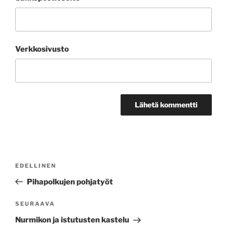
Verkkosivusto
Artikkelien
Edellinen
EDELLINEN
selaus
artikkeli
Pihapolkujen pohjatyöt
Seuraava
SEURAAVA
artikkeli
Nurmikon ja istutusten kastelu