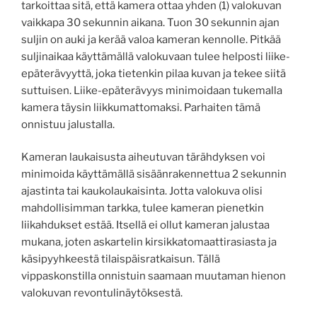
tarkoittaa sitä, että kamera ottaa yhden (1) valokuvan
vaikkapa 30 sekunnin aikana. Tuon 30 sekunnin ajan
suljin on auki ja kerää valoa kameran kennolle. Pitkää
suljinaikaa käyttämällä valokuvaan tulee helposti liike-
epäterävyyttä, joka tietenkin pilaa kuvan ja tekee siitä
suttuisen. Liike-epäterävyys minimoidaan tukemalla
kamera täysin liikkumattomaksi. Parhaiten tämä
onnistuu jalustalla.
Kameran laukaisusta aiheutuvan tärähdyksen voi
minimoida käyttämällä sisäänrakennettua 2 sekunnin
ajastinta tai kaukolaukaisinta. Jotta valokuva olisi
mahdollisimman tarkka, tulee kameran pienetkin
liikahdukset estää. Itsellä ei ollut kameran jalustaa
mukana, joten askartelin kirsikkatomaattirasiasta ja
käsipyyhkeestä tilaispäisratkaisun. Tällä
vippaskonstilla onnistuin saamaan muutaman hienon
valokuvan revontulinäytöksestä.