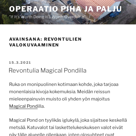
Siirry
OPERAATIO PIHA JA PALJU
sisältöön
"If It's Worth Doing It's Worth Overdoing"
AVAINSANA:
REVONTULIEN
VALOKUVAAMINEN
JULKAISTU
15.3.2021
Revontulia Magical Pondilla
Ruka on monipuolinen kotimaan kohde, joka tarjoaa
monenlaisia kivoja kokemuksia. Meidän reissun
mieleenpainuvin muisto oli yhden yön majoitus
Magical Pond
illa.
Magical Pond on tyylikäs iglukylä, joka sijaitsee keskellä
metsää. Katuvalot tai laskettelukeskuksen valot eivät
näy tälle alueelle ollenkaan, joten olosuhteet ovat