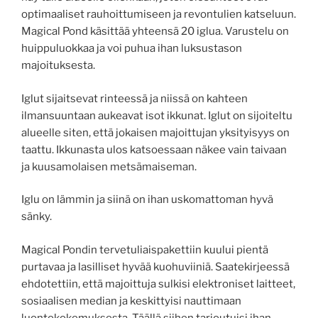
optimaaliset rauhoittumiseen ja revontulien katseluun.
Magical Pond käsittää yhteensä 20 iglua. Varustelu on
huippuluokkaa ja voi puhua ihan luksustason
majoituksesta.
Iglut sijaitsevat rinteessä ja niissä on kahteen
ilmansuuntaan aukeavat isot ikkunat. Iglut on sijoiteltu
alueelle siten, että jokaisen majoittujan yksityisyys on
taattu. Ikkunasta ulos katsoessaan näkee vain taivaan
ja kuusamolaisen metsämaiseman.
Iglu on lämmin ja siinä on ihan uskomattoman hyvä
sänky.
Magical Pondin tervetuliaispakettiin kuului pientä
purtavaa ja lasilliset hyvää kuohuviiniä. Saatekirjeessä
ehdotettiin, että majoittuja sulkisi elektroniset laitteet,
sosiaalisen median ja keskittyisi nauttimaan
luontokokemuksesta. Täällä siihen tarjoutuisi ihan