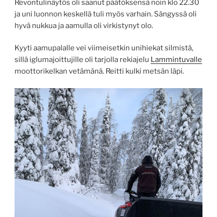
Revontulinäytös oli saanut päätöksensä noin klo 22.30
ja uni luonnon keskellä tuli myös varhain. Sängyssä oli
hyvä nukkua ja aamulla oli virkistynyt olo.
Kyyti aamupalalle vei viimeisetkin unihiekat silmistä,
sillä iglumajoittujille oli tarjolla rekiajelu
Lammintuvalle
moottorikelkan vetämänä. Reitti kulki metsän läpi.