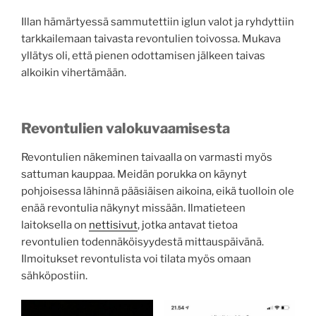
Illan hämärtyessä sammutettiin iglun valot ja ryhdyttiin
tarkkailemaan taivasta revontulien toivossa. Mukava
yllätys oli, että pienen odottamisen jälkeen taivas
alkoikin vihertämään.
Revontulien valokuvaamisesta
Revontulien näkeminen taivaalla on varmasti myös
sattuman kauppaa. Meidän porukka on käynyt
pohjoisessa lähinnä pääsiäisen aikoina, eikä tuolloin ole
enää revontulia näkynyt missään. Ilmatieteen
laitoksella on
nettisivut
, jotka antavat tietoa
revontulien todennäköisyydestä mittauspäivänä.
Ilmoitukset revontulista voi tilata myös omaan
sähköpostiin.