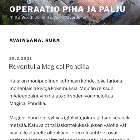
Siirry
OPERAATIO PIHA JA PALJU
sisältöön
"If It's Worth Doing It's Worth Overdoing"
AVAINSANA:
RUKA
JULKAISTU
15.3.2021
Revontulia Magical Pondilla
Ruka on monipuolinen kotimaan kohde, joka tarjoaa
monenlaisia kivoja kokemuksia. Meidän reissun
mieleenpainuvin muisto oli yhden yön majoitus
Magical Pond
illa.
Magical Pond on tyylikäs iglukylä, joka sijaitsee keskellä
metsää. Katuvalot tai laskettelukeskuksen valot eivät
näy tälle alueelle ollenkaan, joten olosuhteet ovat