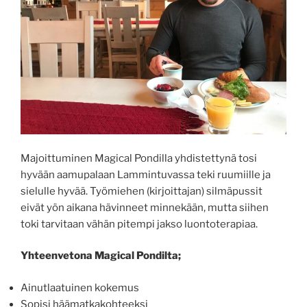
Majoittuminen Magical Pondilla yhdistettynä tosi
hyvään aamupalaan Lammintuvassa teki ruumiille ja
sielulle hyvää. Työmiehen (kirjoittajan) silmäpussit
eivät yön aikana hävinneet minnekään, mutta siihen
toki tarvitaan vähän pitempi jakso luontoterapiaa.
Yhteenvetona Magical Pondilta;
Ainutlaatuinen kokemus
Sopisi häämatkakohteeksi