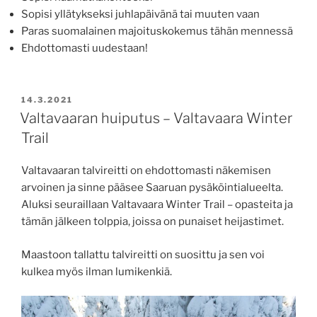
Sopisi yllätykseksi juhlapäivänä tai muuten vaan
Paras suomalainen majoituskokemus tähän mennessä
Ehdottomasti uudestaan!
JULKAISTU
14.3.2021
Valtavaaran huiputus – Valtavaara Winter
Trail
Valtavaaran talvireitti on ehdottomasti näkemisen
arvoinen ja sinne pääsee Saaruan pysäköintialueelta.
Aluksi seuraillaan Valtavaara Winter Trail – opasteita ja
tämän jälkeen tolppia, joissa on punaiset heijastimet.
Maastoon tallattu talvireitti on suosittu ja sen voi
kulkea myös ilman lumikenkiä.