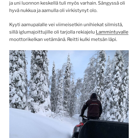
ja uni luonnon keskellä tuli myös varhain. Sängyssä oli
hyvä nukkua ja aamulla oli virkistynyt olo.
Kyyti aamupalalle vei viimeisetkin unihiekat silmistä,
sillä iglumajoittujille oli tarjolla rekiajelu
Lammintuvalle
moottorikelkan vetämänä. Reitti kulki metsän läpi.