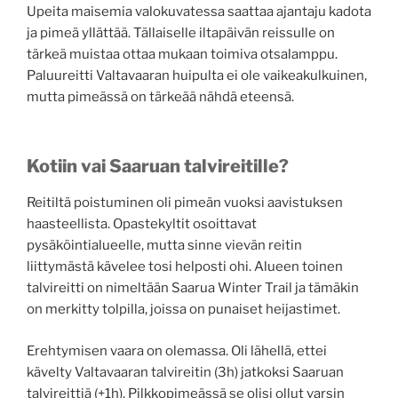
Upeita maisemia valokuvatessa saattaa ajantaju kadota
ja pimeä yllättää. Tällaiselle iltapäivän reissulle on
tärkeä muistaa ottaa mukaan toimiva otsalamppu.
Paluureitti Valtavaaran huipulta ei ole vaikeakulkuinen,
mutta pimeässä on tärkeää nähdä eteensä.
Kotiin vai Saaruan talvireitille?
Reitiltä poistuminen oli pimeän vuoksi aavistuksen
haasteellista. Opastekyltit osoittavat
pysäköintialueelle, mutta sinne vievän reitin
liittymästä kävelee tosi helposti ohi. Alueen toinen
talvireitti on nimeltään Saarua Winter Trail ja tämäkin
on merkitty tolpilla, joissa on punaiset heijastimet.
Erehtymisen vaara on olemassa. Oli lähellä, ettei
kävelty Valtavaaran talvireitin (3h) jatkoksi Saaruan
talvireittiä (+1h). Pilkkopimeässä se olisi ollut varsin