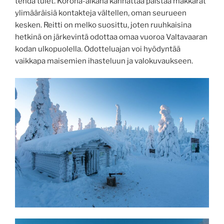
tehdä tulet. Korona-aikana kannattaa paistaa makkarat
ylimääräisiä kontakteja vältellen, oman seurueen
kesken. Reitti on melko suosittu, joten ruuhkaisina
hetkinä on järkevintä odottaa omaa vuoroa Valtavaaran
kodan ulkopuolella. Odotteluajan voi hyödyntää
vaikkapa maisemien ihasteluun ja valokuvaukseen.