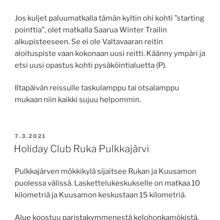
Jos kuljet paluumatkalla tämän kyltin ohi kohti ”starting
pointtia”, olet matkalla Saarua Winter Trailin
alkupisteeseen. Se ei ole Valtavaaran reitin
aloituspiste vaan kokonaan uusi reitti. Käänny ympäri ja
etsi uusi opastus kohti pysäköintialuetta (P).
Iltapäivän reissulle taskulamppu tai otsalamppu
mukaan niin kaikki sujuu helpommin.
JULKAISTU
7.3.2021
Holiday Club Ruka Pulkkajärvi
Pulkkajärven mökkikylä sijaitsee Rukan ja Kuusamon
puolessa välissä. Laskettelukeskukselle on matkaa 10
kilometriä ja Kuusamon keskustaan 15 kilometriä.
Alue koostuu paristakymmenestä kelohonkamökistä,