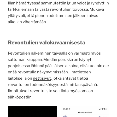
Illan hämärtyessä sammutettiin iglun valot ja ryhdyttiin
tarkkailemaan taivasta revontulien toivossa. Mukava
yllätys oli, että pienen odottamisen jälkeen taivas
alkoikin vihertämään.
Revontulien valokuvaamisesta
Revontulien näkeminen taivaalla on varmasti myös
sattuman kauppaa. Meidän porukka on käynyt
pohjoisessa lähinnä pääsiäisen aikoina, eikä tuolloin ole
enää revontulia näkynyt missään. Ilmatieteen
laitoksella on
nettisivut
, jotka antavat tietoa
revontulien todennäköisyydestä mittauspäivänä.
Ilmoitukset revontulista voi tilata myös omaan
sähköpostiin.