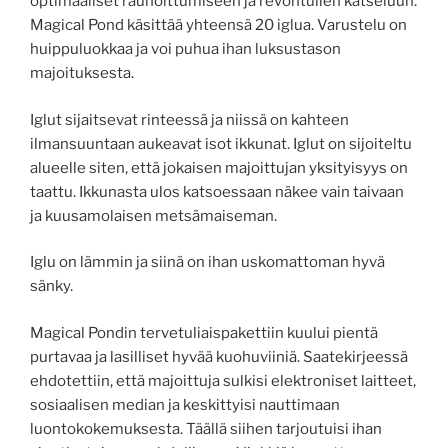
optimaaliset rauhoittumiseen ja revontulien katseluun.
Magical Pond käsittää yhteensä 20 iglua. Varustelu on
huippuluokkaa ja voi puhua ihan luksustason
majoituksesta.
Iglut sijaitsevat rinteessä ja niissä on kahteen
ilmansuuntaan aukeavat isot ikkunat. Iglut on sijoiteltu
alueelle siten, että jokaisen majoittujan yksityisyys on
taattu. Ikkunasta ulos katsoessaan näkee vain taivaan
ja kuusamolaisen metsämaiseman.
Iglu on lämmin ja siinä on ihan uskomattoman hyvä
sänky.
Magical Pondin tervetuliaispakettiin kuului pientä
purtavaa ja lasilliset hyvää kuohuviiniä. Saatekirjeessä
ehdotettiin, että majoittuja sulkisi elektroniset laitteet,
sosiaalisen median ja keskittyisi nauttimaan
luontokokemuksesta. Täällä siihen tarjoutuisi ihan