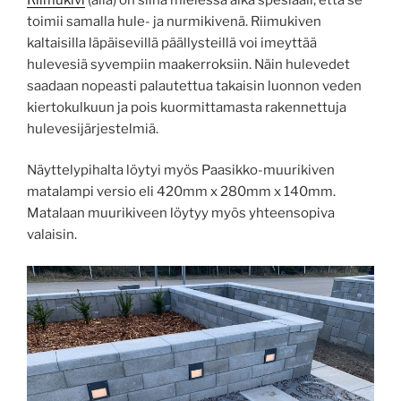
toimii samalla hule- ja nurmikivenä. Riimukiven
kaltaisilla läpäisevillä päällysteillä voi imeyttää
hulevesiä syvempiin maakerroksiin. Näin hulevedet
saadaan nopeasti palautettua takaisin luonnon veden
kiertokulkuun ja pois kuormittamasta rakennettuja
hulevesijärjestelmiä.
Näyttelypihalta löytyi myös Paasikko-muurikiven
matalampi versio eli 420mm x 280mm x 140mm.
Matalaan muurikiveen löytyy myös yhteensopiva
valaisin.