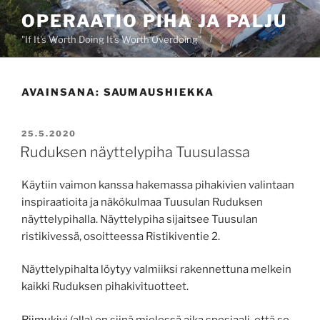
Siirry
OPERAATIO PIHA JA PALJU
sisältöön
"If It's Worth Doing It's Worth Overdoing"
AVAINSANA:
SAUMAUSHIEKKA
JULKAISTU
25.5.2020
Ruduksen näyttelypiha Tuusulassa
Käytiin vaimon kanssa hakemassa pihakivien valintaan
inspiraatioita ja näkökulmaa Tuusulan Ruduksen
näyttelypihalla. Näyttelypiha sijaitsee Tuusulan
ristikivessä, osoitteessa Ristikiventie 2.
Näyttelypihalta löytyy valmiiksi rakennettuna melkein
kaikki Ruduksen pihakivituotteet.
Riimukivi
(alla) on siinä mielessä aika spesiaali, että se