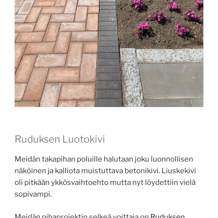
Ruduksen Luotokivi
Meidän takapihan poluille halutaan joku luonnollisen
näköinen ja kalliota muistuttava betonikivi. Liuskekivi
oli pitkään ykkösvaihtoehto mutta nyt löydettiin vielä
sopivampi.
Meidän pihaprojektin selkeä voittaja on
Ruduksen