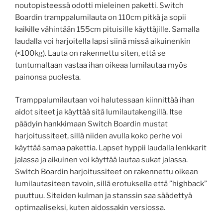
noutopisteessä odotti mieleinen paketti. Switch
Boardin tramppalumilauta on 110cm pitkä ja sopii
kaikille vähintään 155cm pituisille käyttäjille. Samalla
laudalla voi harjoitella lapsi siinä missä aikuinenkin
(<100kg). Lauta on rakennettu siten, että se
tuntumaltaan vastaa ihan oikeaa lumilautaa myös
painonsa puolesta.
Tramppalumilautaan voi halutessaan kiinnittää ihan
aidot siteet ja käyttää sitä lumilautakengillä. Itse
päädyin hankkimaan Switch Boardin mustat
harjoitussiteet, sillä niiden avulla koko perhe voi
käyttää samaa pakettia. Lapset hyppii laudalla lenkkarit
jalassa ja aikuinen voi käyttää lautaa sukat jalassa.
Switch Boardin harjoitussiteet on rakennettu oikean
lumilautasiteen tavoin, sillä erotuksella että ”highback”
puuttuu. Siteiden kulman ja stanssin saa säädettyä
optimaaliseksi, kuten aidossakin versiossa.