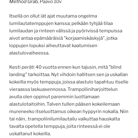
Method Grab
, Paavo 10v
Itsellä on ollut iät ajat muutama ongelma
lumilautatemppujen kanssa; pelkään tyhjää tilaa
lumilaudan ja rinteen välissä ja pyörivissä tempuissa
aivot antaa epämääräisiä ”korjaamiskäskyjä”, jotka
loppujen lopuksi aiheuttavat kaatumisen
alastulovaiheessa.
Kesti peräti 40 vuotta ennen kun tajusin, mitä ”blind
landing” tarkoittaa. Nyt vihdoin hallitsen sen ja uskallan
kokeilla myös temppuja, joissa alastulo tapahtuu itselle
vieraassa laskuasennossa. Trampoliiniharjoittelun
avulla olen oppinut paremmin luottamaan
alastulotaitoihin. Talven tullen pääsen kokeilemaan
mureneeko itseluottamus oikean hyppyrin nokalla. Niin
tai näin.. trampoliinilumilautailu vaikuttaa hauskalta
tavalta opetella temppuja, joita rinteessä ei ole
uskaltanut kokeilla.