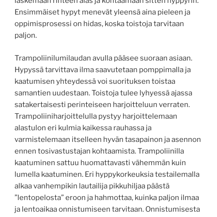
laskemaan rinteen alas ja kohtaamaan sitten hyppyrin.
Ensimmäiset hypyt menevät yleensä aina pieleen ja
oppimisprosessi on hidas, koska toistoja tarvitaan
paljon.
Trampoliinilumilaudan avulla pääsee suoraan asiaan.
Hypyssä tarvittava ilma saavutetaan pomppimalla ja
kaatumisen yhteydessä voi suorituksen toistaa
samantien uudestaan. Toistoja tulee lyhyessä ajassa
satakertaisesti perinteiseen harjoitteluun verraten.
Trampoliiniharjoittelulla pystyy harjoittelemaan
alastulon eri kulmia kaikessa rauhassa ja
varmistelemaan itselleen hyvän tasapainon ja asennon
ennen tosivastustajan kohtaamista. Trampoliinilla
kaatuminen sattuu huomattavasti vähemmän kuin
lumella kaatuminen. Eri hyppykorkeuksia testailemalla
alkaa vanhempikin lautailija pikkuhiljaa päästä
”lentopelosta” eroon ja hahmottaa, kuinka paljon ilmaa
ja lentoaikaa onnistumiseen tarvitaan. Onnistumisesta