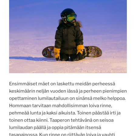
Ensimmäiset mäet on laskettu meidän perheessä
keskimäärin neljän vuoden iässä ja perheen pienimpien
opettaminen lumilautailuun on sinänsä melko helppoa.
Hommaan tarvitaan mahdollisimman loiva rinne,
pehmeää lunta ja kaksi aikuista. Toinen päästää irti ja
toinen ottaa kiinni. Taaperon tehtävänä on seisoa
lumilaudan päällä ja oppia pitämään itsensä
tasapainossa. Kun rinne on riittävän loiva ja vauhti