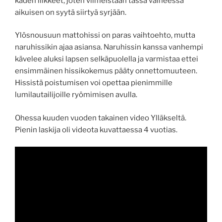
käden liikkeet, joten viimeistään tässä vaiheessa
aikuisen on syytä siirtyä syrjään.
Ylösnousuun mattohissi on paras vaihtoehto, mutta
naruhissikin ajaa asiansa. Naruhissin kanssa vanhempi
kävelee aluksi lapsen selkäpuolella ja varmistaa ettei
ensimmäinen hissikokemus pääty onnettomuuteen.
Hissistä poistumisen voi opettaa pienimmille
lumilautailijoille ryömimisen avulla.
Ohessa kuuden vuoden takainen video Ylläkseltä.
Pienin laskija oli videota kuvattaessa 4 vuotias.