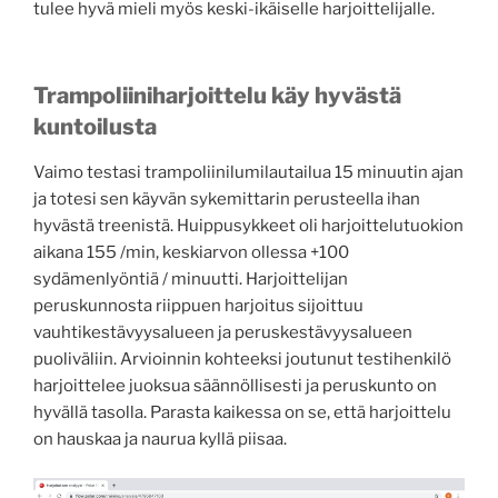
tulee hyvä mieli myös keski-ikäiselle harjoittelijalle.
Trampoliiniharjoittelu käy hyvästä
kuntoilusta
Vaimo testasi trampoliinilumilautailua 15 minuutin ajan
ja totesi sen käyvän sykemittarin perusteella ihan
hyvästä treenistä. Huippusykkeet oli harjoittelutuokion
aikana 155 /min, keskiarvon ollessa +100
sydämenlyöntiä / minuutti. Harjoittelijan
peruskunnosta riippuen harjoitus sijoittuu
vauhtikestävyysalueen ja peruskestävyysalueen
puoliväliin. Arvioinnin kohteeksi joutunut testihenkilö
harjoittelee juoksua säännöllisesti ja peruskunto on
hyvällä tasolla. Parasta kaikessa on se, että harjoittelu
on hauskaa ja naurua kyllä piisaa.