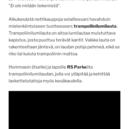
”
Ei ole mitään tekemistä
”.
Alkukesästä nettikauppoja selaillessani havahduin
mielenkiintoiseen tuotteeseen;
trampoliinilumilauta
.
Trampoliinilumilauta on aitoa lumilautaa muistuttava
kapistus, josta puuttuu terävät kantit. Vaikka lauta on
rakenteeltaan jäntevä, on laudan pohja pehmeä, eikä se
riko tai kuluta trampoliinin mattoa.
Hommasin (itselle) ja lapsille
RS Parks
ilta
trampoliinilumilaudan, jolla voi ylläpitää ja kehittää
laskettelutaitoja myös kesäkaudella.