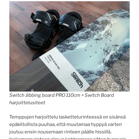
Switch Jibbing board PRO 110cm + Switch Board
harjoittelusiteet
Temppujen harjoittelu laskettelurinteessä on sisänsä
epäkiitollista puuhaa, että muutamaa hyppyä varten
joutuu ensin nousemaan rinteen päälle hissillä,