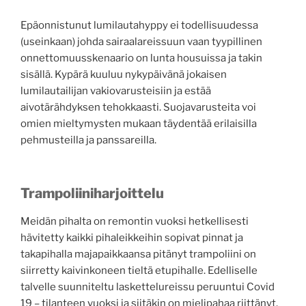
Epäonnistunut lumilautahyppy ei todellisuudessa
(useinkaan) johda sairaalareissuun vaan tyypillinen
onnettomuusskenaario on lunta housuissa ja takin
sisällä. Kypärä kuuluu nykypäivänä jokaisen
lumilautailijan vakiovarusteisiin ja estää
aivotärähdyksen tehokkaasti. Suojavarusteita voi
omien mieltymysten mukaan täydentää erilaisilla
pehmusteilla ja panssareilla.
Trampoliiniharjoittelu
Meidän pihalta on remontin vuoksi hetkellisesti
hävitetty kaikki pihaleikkeihin sopivat pinnat ja
takapihalla majapaikkaansa pitänyt trampoliini on
siirretty kaivinkoneen tieltä etupihalle. Edelliselle
talvelle suunniteltu laskettelureissu peruuntui Covid
19 – tilanteen vuoksi ja siitäkin on mielipahaa riittänyt.