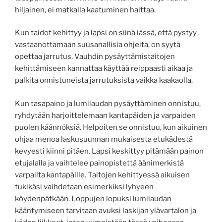
hiljainen, ei matkalla kaatuminen haittaa.
Kun taidot kehittyy ja lapsi on siinä iässä, että pystyy
vastaanottamaan suusanallisia ohjeita, on syytä
opettaa jarrutus. Vauhdin pysäyttämistaitojen
kehittämiseen kannattaa käyttää reippaasti aikaa ja
palkita onnistuneista jarrutuksista vaikka kaakaolla.
Kun tasapaino ja lumilaudan pysäyttäminen onnistuu,
ryhdytään harjoittelemaan kantapäiden ja varpaiden
puolen käännöksiä. Helpoiten se onnistuu, kun aikuinen
ohjaa menoa laskusuunnan mukaisesta etukädestä
kevyesti kiinni pitäen. Lapsi keskittyy pitämään painon
etujalalla ja vaihtelee painopistettä äänimerkistä
varpailta kantapäille. Taitojen kehittyessä aikuisen
tukikäsi vaihdetaan esimerkiksi lyhyeen
köydenpätkään. Loppujen lopuksi lumilaudan
kääntymiseen tarvitaan avuksi laskijan ylävartalon ja