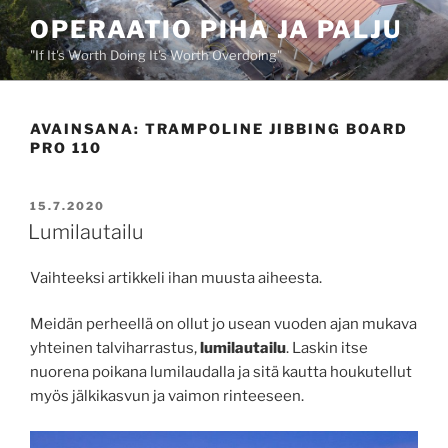
Siirry
OPERAATIO PIHA JA PALJU
sisältöön
"If It's Worth Doing It's Worth Overdoing"
AVAINSANA:
TRAMPOLINE JIBBING BOARD
PRO 110
JULKAISTU
15.7.2020
Lumilautailu
Vaihteeksi artikkeli ihan muusta aiheesta.
Meidän perheellä on ollut jo usean vuoden ajan mukava
yhteinen talviharrastus,
lumilautailu
. Laskin itse
nuorena poikana lumilaudalla ja sitä kautta houkutellut
myös jälkikasvun ja vaimon rinteeseen.