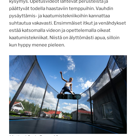
kysymys. Opetusvideot lähtevät perusteista ja
päättyvät todella haastaviin temppuihin. Vauhdin
pysäyttämis- ja kaatumistekniikoihin kannattaa
suhtautua vakavasti. Ensimmäiset itkut ja venähdykset
estää katsomalla videon ja opettelemalla oikeat
kaatumistekniikat. Niistä on älyttömästi apua, silloin
kun hyppy menee pieleen.