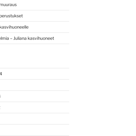
 muuraus
perustukset
kasvihuoneelle
mia – Juliana kasvihuoneet
4
3
2