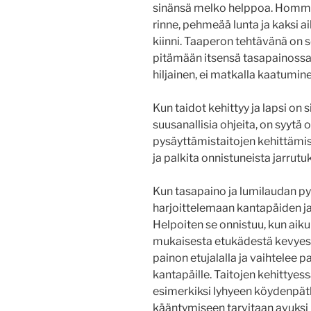
sinänsä melko helppoa. Homma
rinne, pehmeää lunta ja kaksi ai
kiinni. Taaperon tehtävänä on s
pitämään itsensä tasapainossa. 
hiljainen, ei matkalla kaatumine
Kun taidot kehittyy ja lapsi on
suusanallisia ohjeita, on syytä 
pysäyttämistaitojen kehittämis
ja palkita onnistuneista jarrutu
Kun tasapaino ja lumilaudan p
harjoittelemaan kantapäiden j
Helpoiten se onnistuu, kun ai
mukaisesta etukädestä kevyesti
painon etujalalla ja vaihtelee 
kantapäille. Taitojen kehittyes
esimerkiksi lyhyeen köydenpät
kääntymiseen tarvitaan avuksi l