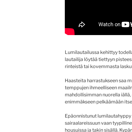
Lumilautailussa kehittyy todell
lautailija löytää tiettyyn pist
rinteistä tai kovemmasta lasku
Haasteita harrastukseen saa my
temppujen ihmeelliseen maail
mahdollisimman nuorella iällä, s
enimmäkseen pelkäämään itsen
Epäonnistunut lumilautahyppy e
sairaalareissuun vaan tyypilli
housuissa ja takin sisällä. Kyp