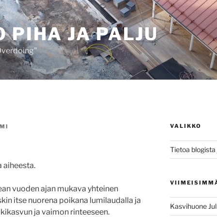
 PIHA JA PALJU
 Overdoing"
VALIKKO
MI
Tietoa blogista j
a aiheesta.
VIIMEISIMM
usean vuoden ajan mukava yhteinen
skin itse nuorena poikana lumilaudalla ja
Kasvihuone Jul
lkikasvun ja vaimon rinteeseen.