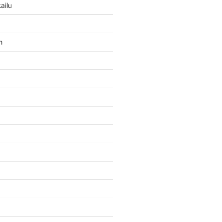
ailu
n