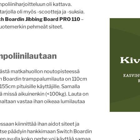
oliiniharjoitteluun oli kattava.
tarjolla oli myös -scootteja ja -suksia.
ch Boardin Jibbing Board PRO 110
–
uotemerkin pehmeät siteet.
poliinilautaan
päästä matkahuollon noutopisteessä
tch Boardin tramppalumilauta on 110cm
 155cm pituisille käyttäjille. Samalla
iinä missä aikuinenkin (<100kg). Lauta on
maltaan vastaa ihan oikeaa lumilautaa
aan kiinnittää ihan aidot siteet ja
. Itse päädyin hankkimaan Switch Boardin
iiden avulla koko perhe voi käyttää samaa