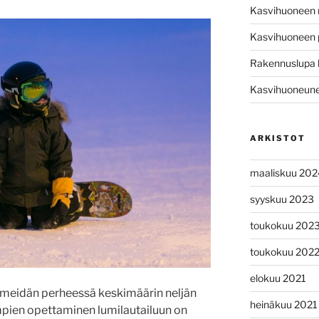
Kasvihuoneen
Kasvihuoneen 
Rakennuslupa 
Kasvihuoneunel
ARKISTOT
maaliskuu 202
syyskuu 2023
toukokuu 202
toukokuu 202
elokuu 2021
 meidän perheessä keskimäärin neljän
heinäkuu 2021
mpien opettaminen lumilautailuun on