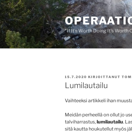
Siirry
sisältöön
OPERAATIO
"If It's Worth Doing It's Worth
JULKAISTU
15.7.2020
KIRJOITTANUT
TOM
Lumilautailu
Vaihteeksi artikkeli ihan muust
Meidän perheellä on ollut jo 
talviharrastus,
lumilautailu
. La
sitä kautta houkutellut myös jä