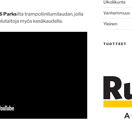
Ulkoliikunta
Vanhemmuus
S Parks
ilta trampoliinilumilaudan, jolla
telutaitoja myös kesäkaudella.
Yleinen
TUOTTEET