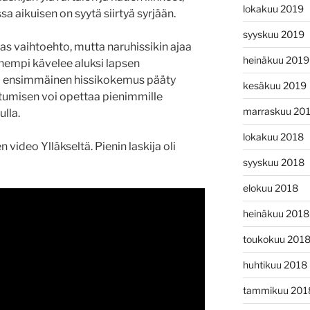
lokakuu 2019
a aikuisen on syytä siirtyä syrjään.
syyskuu 2019
s vaihtoehto, mutta naruhissikin ajaa
heinäkuu 2019
hempi kävelee aluksi lapsen
tei ensimmäinen hissikokemus pääty
kesäkuu 2019
tumisen voi opettaa pienimmille
marraskuu 20
ulla.
lokakuu 2018
ideo Ylläkseltä. Pienin laskija oli
syyskuu 2018
elokuu 2018
heinäkuu 2018
toukokuu 201
huhtikuu 2018
tammikuu 201