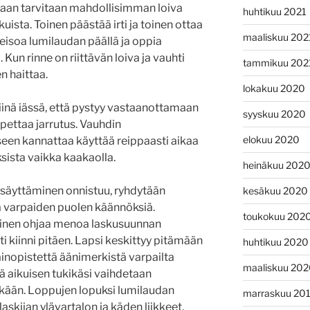
an tarvitaan mahdollisimman loiva
huhtikuu 2021
kuista. Toinen päästää irti ja toinen ottaa
maaliskuu 202
eisoa lumilaudan päällä ja oppia
Kun rinne on riittävän loiva ja vauhti
tammikuu 202
n haittaa.
lokakuu 2020
 siinä iässä, että pystyy vastaanottamaan
syyskuu 2020
opettaa jarrutus. Vauhdin
elokuu 2020
een kannattaa käyttää reippaasti aikaa
ksista vaikka kaakaolla.
heinäkuu 202
ysäyttäminen onnistuu, ryhdytään
kesäkuu 2020
a varpaiden puolen käännöksiä.
toukokuu 202
kuinen ohjaa menoa laskusuunnan
 kiinni pitäen. Lapsi keskittyy pitämään
huhtikuu 2020
painopistettä äänimerkistä varpailta
maaliskuu 20
sä aikuisen tukikäsi vaihdetaan
kään. Loppujen lopuksi lumilaudan
marraskuu 20
askijan ylävartalon ja käden liikkeet,