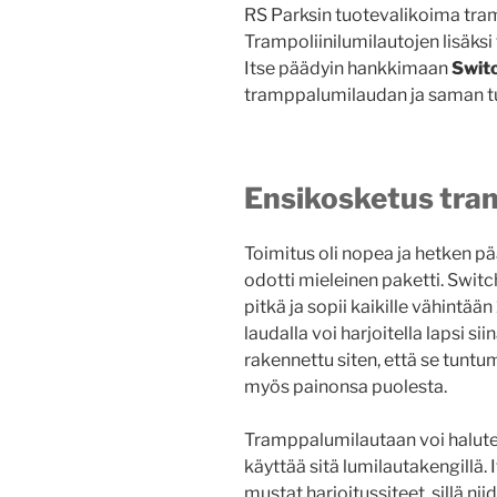
RS Parksin tuotevalikoima tramp
Trampoliinilumilautojen lisäksi 
Itse päädyin hankkimaan
Swit
tramppalumilaudan ja saman t
Ensikosketus tram
Toimitus oli nopea ja hetken 
odotti mieleinen paketti. Swi
pitkä ja sopii kaikille vähintään
laudalla voi harjoitella lapsi s
rakennettu siten, että se tuntu
myös painonsa puolesta.
Tramppalumilautaan voi halutess
käyttää sitä lumilautakengillä
mustat harjoitussiteet, sillä n