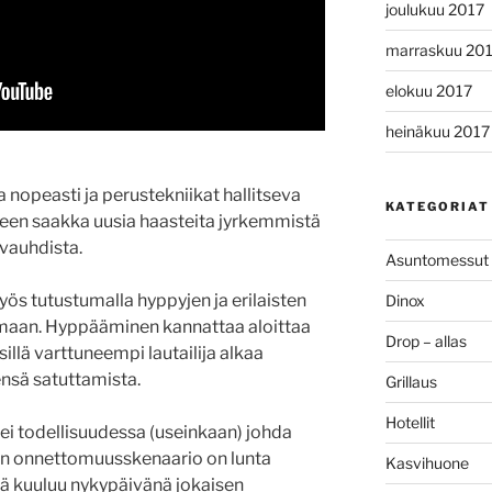
joulukuu 2017
marraskuu 20
elokuu 2017
heinäkuu 2017
a nopeasti ja perustekniikat hallitseva
KATEGORIAT
eeseen saakka uusia haasteita jyrkemmistä
vauhdista.
Asuntomessut
ös tutustumalla hyppyjen ja erilaisten
Dinox
maan. Hyppääminen kannattaa aloittaa
Drop – allas
illä varttuneempi lautailija alkaa
sä satuttamista.
Grillaus
Hotellit
i todellisuudessa (useinkaan) johda
nen onnettomuusskenaario on lunta
Kasvihuone
ärä kuuluu nykypäivänä jokaisen