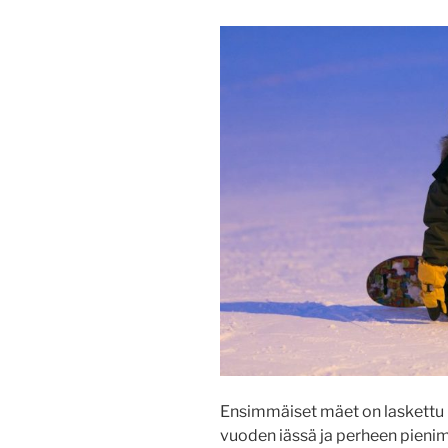
Ensimmäiset mäet on laskettu
vuoden iässä ja perheen pieni