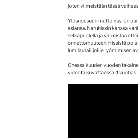
joten viimeistään tässä vaiheess
Ylösnousuun mattohissi on para
asiansa. Naruhissin kanssa van
selkäpuolella ja varmistaa et
onnettomuuteen. Hissistä pois
lumilautailijoille ryömimisen av
Ohessa kuuden vuoden takainen v
videota kuvattaessa 4 vuotias.