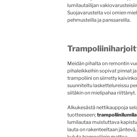
lumilautailijan vakiovarusteisi
Suojavarusteita voi omien miel
pehmusteilla ja panssareilla.
Trampoliiniharjoit
Meidän pihalta on remontin vuok
pihaleikkeihin sopivat pinnat j
trampoliini on siirretty kaivinko
suunniteltu laskettelureissu per
siitäkin on mielipahaa riittänyt. 
Alkukesästä nettikauppoja sela
tuotteeseen;
trampoliinilumil
lumilautaa muistuttava kapistus
lauta on rakenteeltaan jäntevä,
kuluta trampoliinin mattoa.