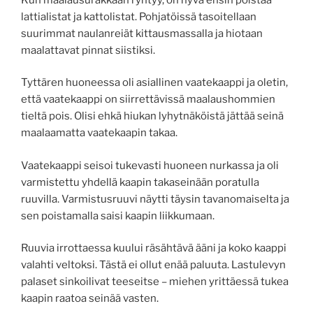
lattialistat ja kattolistat. Pohjatöissä tasoitellaan
suurimmat naulanreiät kittausmassalla ja hiotaan
maalattavat pinnat siistiksi.
Tyttären huoneessa oli asiallinen vaatekaappi ja oletin,
että vaatekaappi on siirrettävissä maalaushommien
tieltä pois. Olisi ehkä hiukan lyhytnäköistä jättää seinä
maalaamatta vaatekaapin takaa.
Vaatekaappi seisoi tukevasti huoneen nurkassa ja oli
varmistettu yhdellä kaapin takaseinään poratulla
ruuvilla. Varmistusruuvi näytti täysin tavanomaiselta ja
sen poistamalla saisi kaapin liikkumaan.
Ruuvia irrottaessa kuului räsähtävä ääni ja koko kaappi
valahti veltoksi. Tästä ei ollut enää paluuta. Lastulevyn
palaset sinkoilivat teeseitse – miehen yrittäessä tukea
kaapin raatoa seinää vasten.