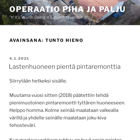
Siirry
OPERAATIO PIHA JA PALJU
sisältöön
"If It's Worth Doing It's Worth Overdoing"
AVAINSANA:
TUNTO HIENO
JULKAISTU
4.1.2021
Lastenhuoneen pientä pintaremonttia
Siirrytään hetkeksi sisälle.
Muutama vuosi sitten (2018) päätettiin tehdä
pienimuotoinen pintaremontti tyttären huoneeseen.
Helppo homma. Kolme seinää maalataan valkealla
värillä ja yhdelle seinälle maalataan joku kiva
tehosteväri.
Kun maalausurakkaan ryhtyy, on hyvä ensin poistaa