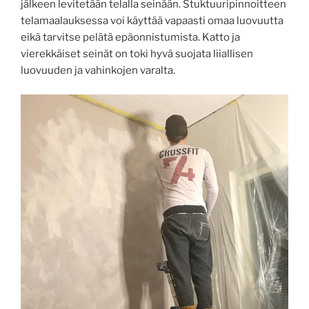
jälkeen levitetään telalla seinään. Stuktuuripinnoitteen
telamaalauksessa voi käyttää vapaasti omaa luovuutta
eikä tarvitse pelätä epäonnistumista. Katto ja
vierekkäiset seinät on toki hyvä suojata liiallisen
luovuuden ja vahinkojen varalta.